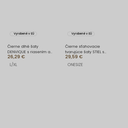
Vyrobené v EÚ
Vyrobené v EÚ
Čierne dlhé šaty
Čierne sťahovacie
DENVIQUE s riasením a
tvarujúce šaty STIEL s
26,29 €
29,59 €
rázporkom
dlhým rukávom
L/XL
ONESIZE