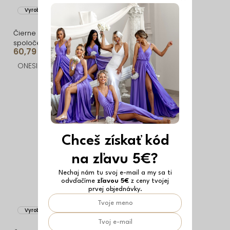
Vyrobené v EÚ
Vyrobené v EÚ
Čierne trblietavé dlhé
Čierne trblietavé dlhé
spoločenské šaty
spoločenské šaty
60,79 €
36,09 €
VAIRALE
CELINEA na ramienka
ONESIZE
ONESIZE
Chceš získať kód
na zľavu 5€?
Nechaj nám tu svoj e-mail a my sa ti
odvďačíme
zľavou 5€
z ceny tvojej
prvej objednávky.
Vyrobené v EÚ
Vyrobené v EÚ