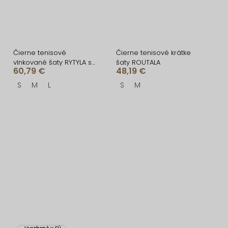
Čierne tenisové
Čierne tenisové krátke
vlnkované šaty RYTYLA s
šaty ROUTALA
60,79 €
48,19 €
kraťaskami
S
M
L
S
M