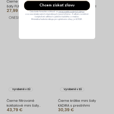
Čierne spoločenské dlhé
Čierne mini krátke
Chcem získať zľavu
šaty FUREVO
koktailové šaty DRELANI
27,99 €
29,99 €
Odoslaním formulára súhlasíš sa
spracovaním osobných údajov
a so zasielaním našich inšpiratívnych newsletterov. Z odberu sa môžeš
ONESIZE
ONESIZE
kedykoľvek odhlásiť v pätičke každého z e-mailov.
Minimálna hodnota nákupu pre uplatnenie zľavy je 60 EUR.
Vyrobené v EÚ
Vyrobené v EÚ
Čierne flitrované
Čierne krátke mini šaty
koktailové mini šaty
KADIRA s prestrihmi
43,79 €
30,39 €
YORIXA