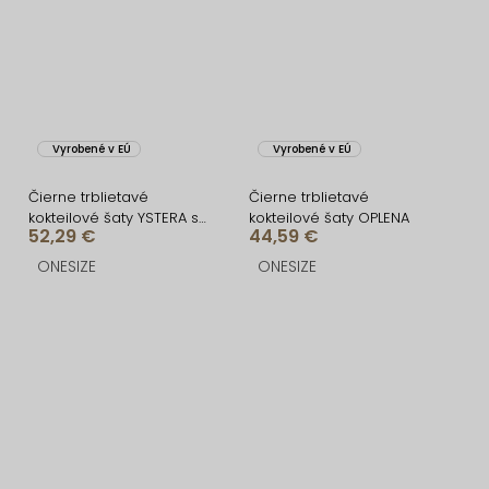
Vyrobené v EÚ
Vyrobené v EÚ
Čierne trblietavé
Čierne trblietavé
kokteilové šaty YSTERA s
kokteilové šaty OPLENA
52,29 €
44,59 €
dlhým rukávom
ONESIZE
ONESIZE