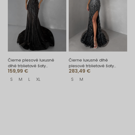
Čierne plesové luxusné
Čierne luxusné dlhé
dlhé trblietavé šaty
plesové trblietavé šaty
159,99 €
283,49 €
GALDYNE s rázporkom
ISOLANE
S
M
L
XL
S
M