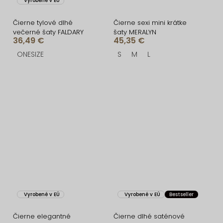
Vyrobené v EÚ
Čierne tylové dlhé
Čierne sexi mini krátke
večerné šaty FALDARY
šaty MERALYN
36,49 €
45,35 €
ONESIZE
S
M
L
Vyrobené v EÚ
Vyrobené v EÚ
Bestseller
Čierne elegantné
Čierne dlhé saténové