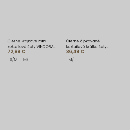
Čierne krajkové mini
Čierne čipkované
koktailové šaty VINDORA
koktailové krátke šaty
72,89 €
36,49 €
s tylovým volánom
QUINTESSA
S/M
M/L
M/L