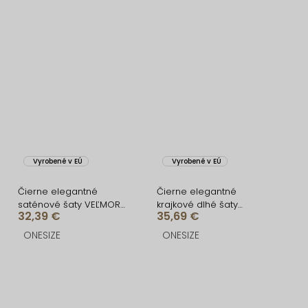
Vyrobené v EÚ
Vyrobené v EÚ
Čierne elegantné
Čierne elegantné
saténové šaty VEĽMORO
krajkové dlhé šaty
32,39 €
35,69 €
s bodmi
VELISSA
ONESIZE
ONESIZE