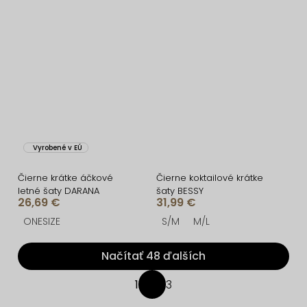
Vyrobené v EÚ
Čierne krátke áčkové
Čierne koktailové krátke
letné šaty DARANA
šaty BESSY
26,69 €
31,99 €
ONESIZE
S/M
M/L
Načítať 48 ďalších
O
1
3
S
v