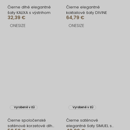
Čierne dlhé elegantné
Čierne elegantné
šaty KALIXA s výstrihom
koktailové šaty DIVINE
32,39 €
64,79 €
ONESIZE
ONESIZE
Vyrobené v EÚ
Vyrobené v EÚ
Čierne spoločenské
Čierne saténové
saténové korzetové dlhé
elegantné šaty SIMUEL so