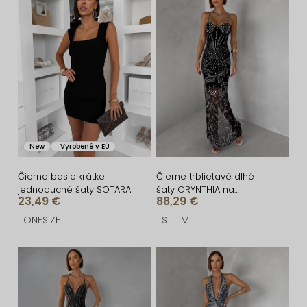
i
ý
e
p
p
i
r
s
o
p
d
r
u
o
New
Vyrobené v EÚ
k
d
t
u
Čierne basic krátke
Čierne trblietavé dlhé
jednoduché šaty SOTARA
šaty ORYNTHIA na
o
k
23,49 €
88,29 €
ramienka
v
t
ONESIZE
S
M
L
o
v