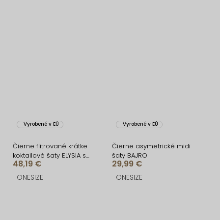
Vyrobené v EÚ
Vyrobené v EÚ
Čierne flitrované krátke
Čierne asymetrické midi
koktailové šaty ELYSIA s
šaty BAJRO
48,19 €
29,99 €
kraťaskami
ONESIZE
ONESIZE