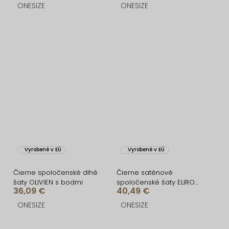
ONESIZE
ONESIZE
Vyrobené v EÚ
Vyrobené v EÚ
Čierne spoločenské dlhé
Čierne saténové
šaty OLIVIEN s bodmi
spoločenské šaty ELIRON
36,09 €
40,49 €
s rázporkom
ONESIZE
ONESIZE