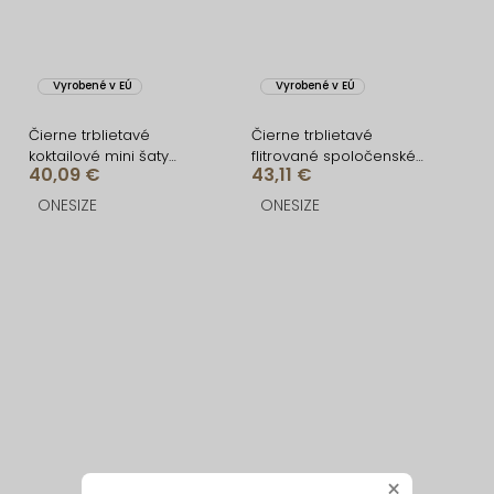
Vyrobené v EÚ
Vyrobené v EÚ
Čierne trblietavé
Čierne trblietavé
koktailové mini šaty
flitrované spoločenské
40,09 €
43,11 €
VEKOMA
šaty LORVEA na ramienka
ONESIZE
ONESIZE
×