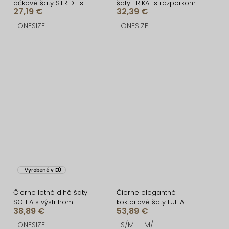
áčkové šaty STRIDE s
šaty ERIKAL s rázporkom
27,19 €
32,39 €
kamienkami
a šnurovaním
ONESIZE
ONESIZE
Vyrobené v EÚ
Čierne letné dlhé šaty
Čierne elegantné
SOLEA s výstrihom
koktailové šaty LUITAL
38,89 €
53,89 €
ONESIZE
S/M
M/L