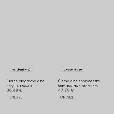
Vyrobené v EÚ
Vyrobené v EÚ
Čierne elegantné dlhé
Čierne dlhé spoločenské
šaty SAURANA s
šaty LIMONA s prestrihmi
36,49 €
47,79 €
rázporkom
ONESIZE
ONESIZE