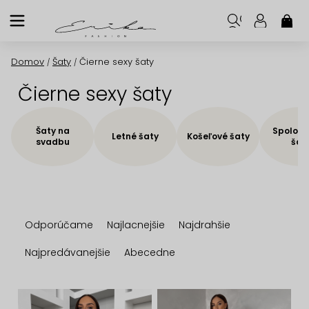
Prejsť
na
NÁK
KOŠ
obsah
Domov
Šaty
Čierne sexy šaty
/
/
Čierne sexy šaty
Šaty na
Spoloče
Letné šaty
Košeľové šaty
svadbu
šat
R
Odporúčame
Najlacnejšie
Najdrahšie
a
d
Najpredávanejšie
Abecedne
e
n
V