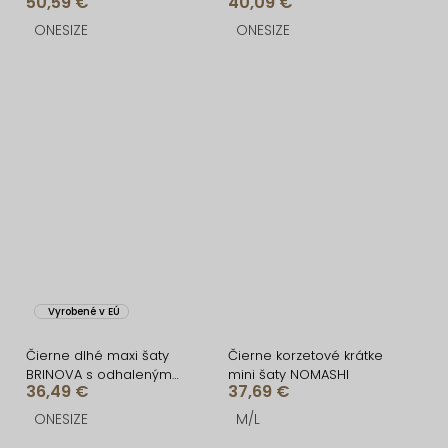
50,59 €
40,09 €
šaty ZONTIRE
šnurovaním
ONESIZE
ONESIZE
Vyrobené v EÚ
Čierne dlhé maxi šaty
Čierne korzetové krátke
BRINOVA s odhaleným
mini šaty NOMASHI
36,49 €
37,69 €
chrbtom
ONESIZE
M/L