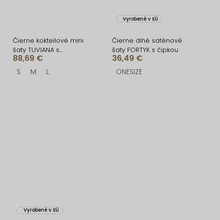
Vyrobené v EÚ
Čierne kokteilové mini
Čierne dlhé saténové
šaty TUVIANA s
šaty FORTYK s čipkou
88,69 €
36,49 €
naberanými rukávmi
S
M
L
ONESIZE
Vyrobené v EÚ