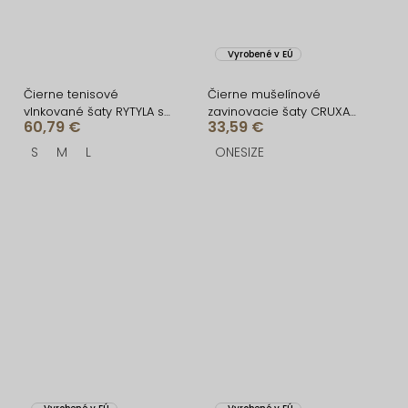
Vyrobené v EÚ
Čierne tenisové
Čierne mušelínové
vlnkované šaty RYTYLA s
zavinovacie šaty CRUXA
60,79 €
33,59 €
kraťaskami
s dlhým rukávom
S
M
L
ONESIZE