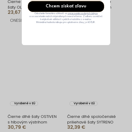
Čierne spoločenské dlhé
Čierne elegantné dlhé
Chcem získať zľavu
šaty OLIVINE
šaty MARVO s riasením
23,67 €
31,99 €
Odoslaním formulára súhlasíš sa
spracovaním osobných údajov
a so zasielaním našich inšpiratívnych newsletterov. Z odberu sa môžeš
ONESIZE
ONESIZE
kedykoľvek odhlásiť v pätičke každého z e-mailov.
Minimálna hodnota nákupu pre uplatnenie zľavy je 60 EUR.
Vyrobené v EÚ
Vyrobené v EÚ
Čierne dlhé šaty OSTIVEN
Čierne dlhé spoločenské
s hlbovým výstrihom
priliehavé šaty SYTRENO
30,79 €
32,39 €