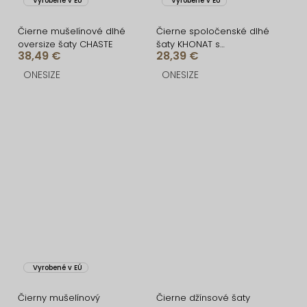
Vyrobené v EÚ
Vyrobené v EÚ
Čierne mušelínové dlhé
Čierne spoločenské dlhé
oversize šaty CHASTE
šaty KHONAT s
38,49 €
28,39 €
rázporkom
ONESIZE
ONESIZE
Vyrobené v EÚ
Čierny mušelínový
Čierne džínsové šaty