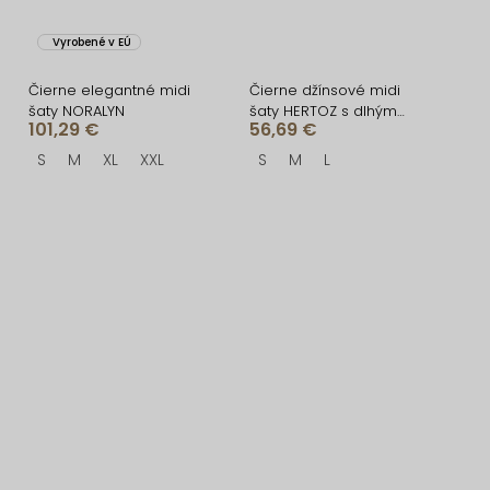
Vyrobené v EÚ
Čierne elegantné midi
Čierne džínsové midi
šaty NORALYN
šaty HERTOZ s dlhým
101,29 €
56,69 €
rukávom
S
M
XL
XXL
S
M
L