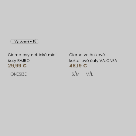
Vyrobené v EÚ
Čierne asymetrické midi
Čierne volánikové
šaty BAJRO
kokteilové šaty VALONEA
29,99 €
48,19 €
ONESIZE
S/M
M/L