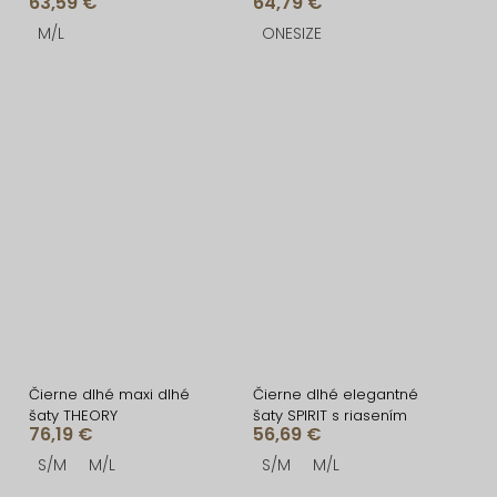
63,59 €
64,79 €
kraťaskami
M/L
ONESIZE
Čierne dlhé maxi dlhé
Čierne dlhé elegantné
šaty THEORY
šaty SPIRIT s riasením
76,19 €
56,69 €
S/M
M/L
S/M
M/L