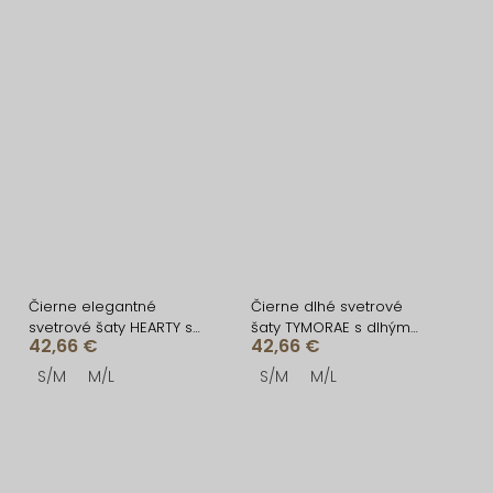
Čierne elegantné
Čierne dlhé svetrové
svetrové šaty HEARTY s
šaty TYMORAE s dlhým
42,66 €
42,66 €
dlhým rukávom
rukávom
S/M
M/L
S/M
M/L