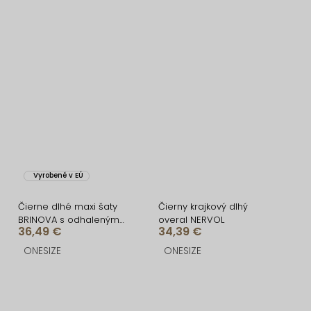
Vyrobené v EÚ
Čierne dlhé maxi šaty
Čierny krajkový dlhý
BRINOVA s odhaleným
overal NERVOL
36,49 €
34,39 €
chrbtom
ONESIZE
ONESIZE