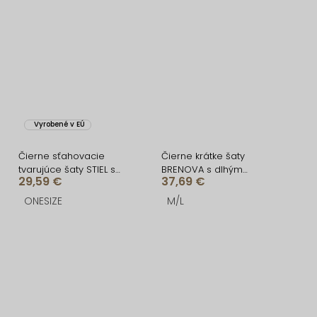
Vyrobené v EÚ
Čierne sťahovacie
Čierne krátke šaty
tvarujúce šaty STIEL s
BRENOVA s dlhým
29,59 €
37,69 €
dlhým rukávom
rukávom
ONESIZE
M/L