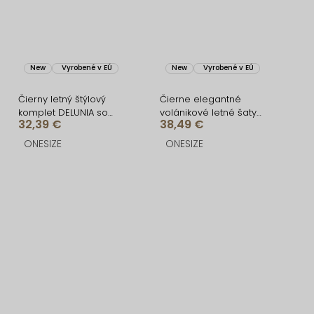
New
Vyrobené v EÚ
New
Vyrobené v EÚ
Čierny letný štýlový
Čierne elegantné
komplet DELUNIA so
volánikové letné šaty
32,39 €
38,49 €
sukňou
VELANA
ONESIZE
ONESIZE