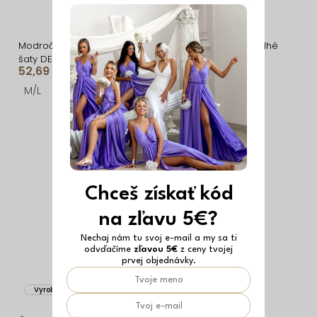
Vyrobené v EÚ
Modročierne elegantné
Čierne spoločenské dlhé
šaty DENIMA s dlhým
šaty NUREILA
52,69 €
29,59 €
rukávom
M/L
ONESIZE
Chceš získať kód
na zľavu 5€?
Nechaj nám tu svoj e-mail a my sa ti
odvďačíme
zľavou 5€
z ceny tvojej
prvej objednávky.
Vyrobené v EÚ
Vyrobené v EÚ