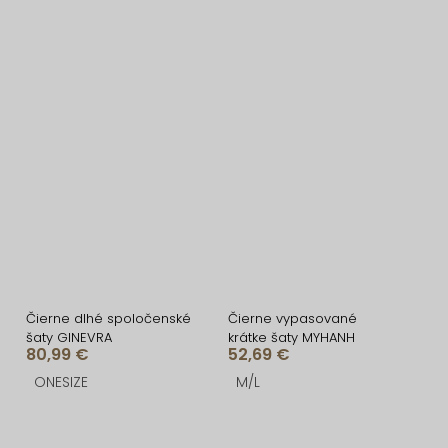
Čierne dlhé spoločenské
Čierne vypasované
šaty GINEVRA
krátke šaty MYHANH
80,99 €
52,69 €
ONESIZE
M/L