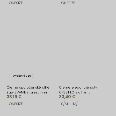
ONESIZE
ONESIZE
Vyrobené v EÚ
Čierne spoločenské dlhé
Čierne elegantné šaty
šaty EVANIE s prestrihmi
CRESTILO s dlhým
33,19 €
33,40 €
rukávom
ONESIZE
S/M
M/L