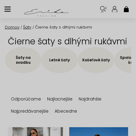
Prejsť
na
NÁK
KOŠ
obsah
Domov
Šaty
Čierne šaty s dlhými rukávmi
/
/
Čierne šaty s dlhými rukávmi
Šaty na
Spoloče
Letné šaty
Košeľové šaty
svadbu
šat
R
Odporúčame
Najlacnejšie
Najdrahšie
a
d
Najpredávanejšie
Abecedne
e
n
V