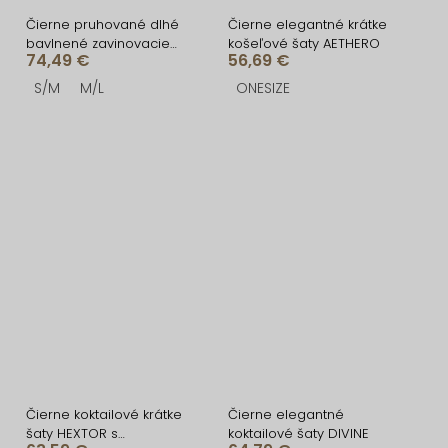
Čierne pruhované dlhé
Čierne elegantné krátke
bavlnené zavinovacie
košeľové šaty AETHERO
74,49 €
56,69 €
šaty NATURE
S/M
M/L
ONESIZE
Čierne koktailové krátke
Čierne elegantné
šaty HEXTOR s
koktailové šaty DIVINE