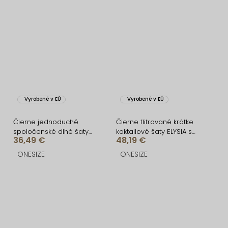
Vyrobené v EÚ
Vyrobené v EÚ
Čierne jednoduché
Čierne flitrované krátke
spoločenské dlhé šaty
koktailové šaty ELYSIA s
36,49 €
48,19 €
MORIEL
kraťaskami
ONESIZE
ONESIZE