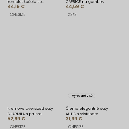
komplet košele so
CAPRICE na gombíky
44,19 €
44,59 €
sukňou BLISS
ONESIZE
XS/S
Vyrobené v EÚ
Krémové oversized šaty
Čierne elegantné šaty
SHARMILA s pruhmi
AUTIS s výstrihom
52,69 €
31,99 €
ONESIZE
ONESIZE