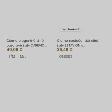
Vyrobené v EÚ
Čierne elegantné dlhé
Čierne spoločenské dlhé
puzdrové šaty DAREVIX s
šaty ESTAVION s
40,09 €
36,49 €
rázporkom
prestrihmi
S/M
M/L
ONESIZE