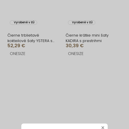
Vyrobené v EÚ
Vyrobené v EÚ
Čierne trblietavé
Čierne krátke mini šaty
kokteilové šaty YSTERA s
KADIRA s prestrihmi
52,29 €
30,39 €
dlhým rukávom
ONESIZE
ONESIZE
×