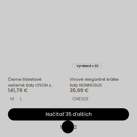
Vyrobené v EÚ
Čierne trblietavé
Vínové elegantné krátke
večerné šaty LYSON s
šaty NONNOSUS
141,79 €
35,69 €
rázporkom
M
L
ONESIZE
Načítať 35 ďalších
O
1
2
S
v