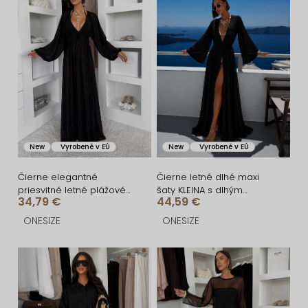
i
ý
e
p
p
i
r
s
o
p
d
r
u
o
New
Vyrobené v EÚ
New
Vyrobené v EÚ
k
d
t
u
Čierne elegantné
Čierne letné dlhé maxi
priesvitné letné plážové
šaty KLEINA s dlhým
o
k
34,79 €
44,59 €
maxi šaty UMARIE s
rukávom
dlhým rukávom
v
t
ONESIZE
ONESIZE
o
v