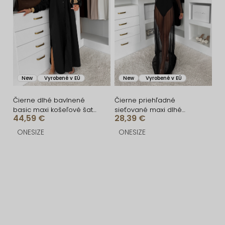
New
Vyrobené v EÚ
New
Vyrobené v EÚ
Čierne dlhé bavlnené
Čierne priehľadné
basic maxi košeľové šaty
sieťované maxi dlhé
44,59 €
28,39 €
FLARETA
letné šaty LOUVERA
ONESIZE
ONESIZE