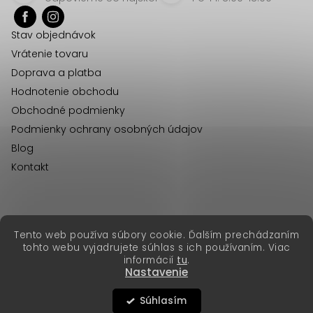
p
c
ä
i
Stav objednávok
t
e
Vrátenie tovaru
p
i
Doprava a platba
r
e
Hodnotenie obchodu
v
Obchodné podmienky
k
Podmienky ochrany osobných údajov
y
Blog
v
Kontakt
ý
p
i
s
erikafashion.cz
Tento web používa súbory cookie. Ďalším prechádzaním
Copyright 2026
Erika Fashion
. Všetky práva vyhradené.
u
tohto webu vyjadrujete súhlas s ich používaním. Viac
Vytvoril Shoptet Premium
&
informácií
tu
.
Nastavenie
Súhlasím