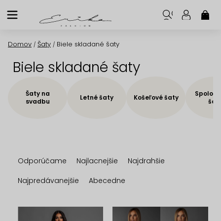
Prejsť
na
NÁK
KOŠ
obsah
Domov
Šaty
Biele skladané šaty
/
/
Biele skladané šaty
Šaty na
Spoloče
Letné šaty
Košeľové šaty
svadbu
šat
R
Odporúčame
Najlacnejšie
Najdrahšie
a
d
Najpredávanejšie
Abecedne
e
n
V