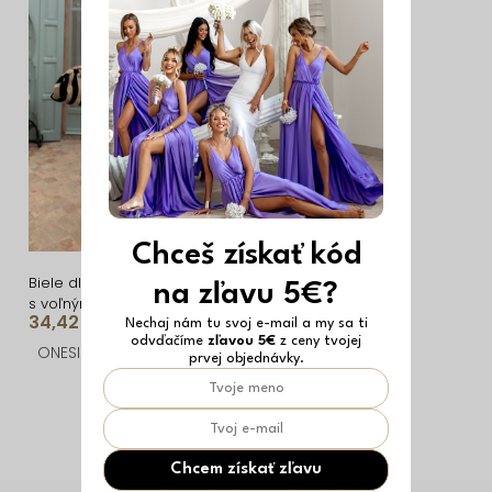
i
ý
e
p
p
i
r
s
o
p
d
r
u
o
k
d
Chceš získať kód
t
u
Biele dlhé šaty KIERANES
na zľavu 5€?
s voľnými rukávmi
o
k
34,42 €
Nechaj nám tu svoj e-mail a my sa ti
odvďačíme
zľavou 5€
z ceny tvojej
v
t
ONESIZE
prvej objednávky.
o
O
v
v
l
Chcem získať zľavu
á
Z