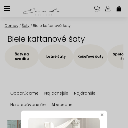
Prejsť
na
NÁK
KOŠ
obsah
Domov
Šaty
Biele kaftanové šaty
/
/
Biele kaftanové šaty
Šaty na
Spoloče
Letné šaty
Košeľové šaty
svadbu
šat
R
Odporúčame
Najlacnejšie
Najdrahšie
a
d
Najpredávanejšie
Abecedne
e
×
n
V