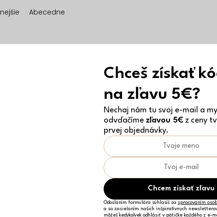
nejšie
Abecedne
Chceš získať k
na zľavu 5€?
Nechaj nám tu svoj e-mail a my 
odvďačíme
zľavou 5€
z ceny tv
prvej objednávky.
Chcem získať zľavu
Odoslaním formulára súhlasíš sa
spracovaním osob
a so zasielaním našich inšpiratívnych newslettero
môžeš kedykoľvek odhlásiť v pätičke každého z e-m