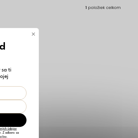
1
položiek celkom
×
ód
sa ti
ojej
ných údajov
v. Z odberu sa
ailov.