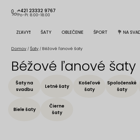
Prejsť
na
+421 23332 9767
Po-Pi: 8:00-18:00
obsah
ZĽAVY❗
ŠATY
OBLEČENIE
ŠPORT
💐 NA SVA
Domov
Šaty
Béžové ľanové šaty
/
/
Béžové ľanové šaty
Šaty na
Košeľové
Spoločenské
Letné šaty
svadbu
šaty
šaty
Čierne
Biele šaty
šaty