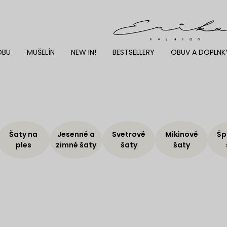
DBU
MUŠELÍN
NEW IN!
BESTSELLERY
OBUV A DOPLNK
Šaty na
Jesenné a
Svetrové
Mikinové
Šp
ples
zimné šaty
šaty
šaty