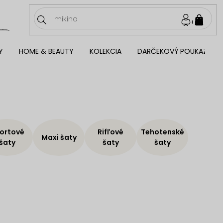
NÁKU
KOŠÍ
Y
HOME & BEAUTY
KOLEKCIA
DARČEKOVÝ POUKAZ
ortové
Rifľové
Tehotenské
Maxi šaty
šaty
šaty
šaty