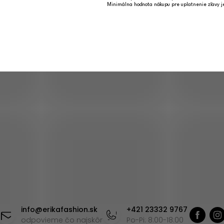
Minimálna hodnota nákupu pre uplatnenie zľavy 
info
@
erikafashion.sk
+421 23332 9767
odpovieme čo najskôr
Po-Pi: 8:00-18:00