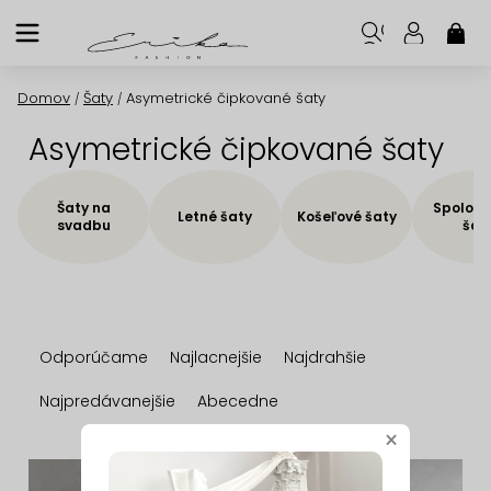
Prejsť
na
NÁK
KOŠ
obsah
Domov
Šaty
Asymetrické čipkované šaty
/
/
Asymetrické čipkované šaty
Šaty na
Spoloče
Letné šaty
Košeľové šaty
svadbu
šat
R
Odporúčame
Najlacnejšie
Najdrahšie
a
d
Najpredávanejšie
Abecedne
e
×
n
V