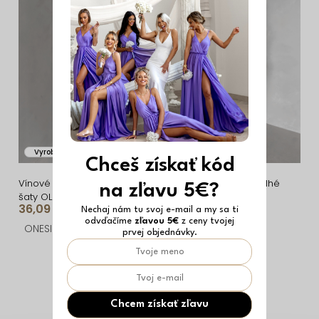
i
ý
e
p
p
i
r
s
o
p
d
r
u
o
Vyrobené v EÚ
Vyrobené v EÚ
k
d
Chceš získať kód
t
u
Vínové spoločenské dlhé
Čierne spoločenské dlhé
na zľavu 5€?
šaty OLIVIEN s bodmi
šaty OLIVIEN s bodmi
o
k
36,09 €
36,09 €
Nechaj nám tu svoj e-mail a my sa ti
odvďačíme
zľavou 5€
z ceny tvojej
v
t
ONESIZE
ONESIZE
prvej objednávky.
o
O
v
v
l
Chcem získať zľavu
á
Z