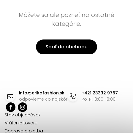
Môžete sa ale pozrieť na ostatné
kategórie.
Späť do obchodu
Z
á
info
@
erikafashion.sk
+421 23332 9767
p
odpovieme čo najskôr
Po-Pi: 8:00-18:00
ä
Stav objednávok
t
Vrátenie tovaru
i
Doprava a platba