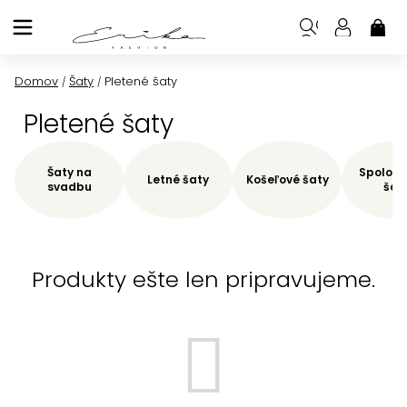
Prejsť
na
NÁK
KOŠ
obsah
Domov
Šaty
Pletené šaty
/
/
Pletené šaty
Šaty na
Spoloče
Letné šaty
Košeľové šaty
svadbu
šat
Produkty ešte len pripravujeme.