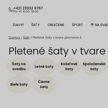
Prejsť
na
+421 23332 9767
Po-Pi: 8:00-18:00
obsah
ZĽAVY❗
ŠATY
OBLEČENIE
ŠPORT
💐 NA SVA
Domov
Šaty
Pletené šaty v tvare písmena A
/
/
Pletené šaty v tvar
Šaty na
Košeľové
Spoločenské
Letné šaty
svadbu
šaty
šaty
Čierne
Biele šaty
šaty