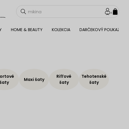
NÁKU
KOŠÍ
Y
HOME & BEAUTY
KOLEKCIA
DARČEKOVÝ POUKAZ
ortové
Rifľové
Tehotenské
Maxi šaty
šaty
šaty
šaty