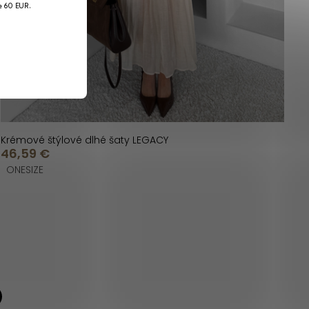
je 60 EUR.
Krémové štýlové dlhé šaty LEGACY
46,59 €
ONESIZE