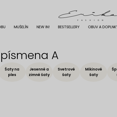
DBU
MUŠELÍN
NEW IN!
BESTSELLERY
OBUV A DOPLNK
e písmena A
Šaty na
Jesenné a
Svetrové
Mikinové
Šp
ples
zimné šaty
šaty
šaty