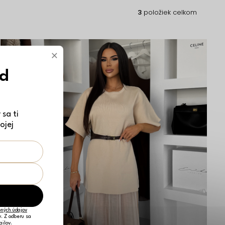
3
položiek celkom
×
ód
sa ti
ojej
ných údajov
v. Z odberu sa
ailov.