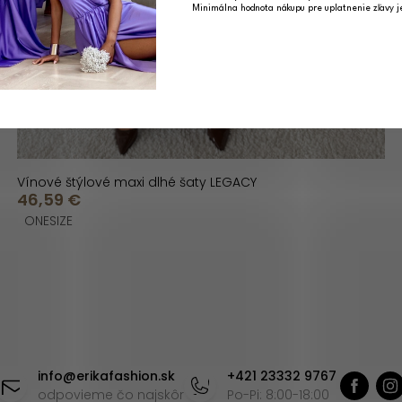
Minimálna hodnota nákupu pre uplatnenie zľavy 
Vínové štýlové maxi dlhé šaty LEGACY
46,59 €
ONESIZE
info
@
erikafashion.sk
+421 23332 9767
odpovieme čo najskôr
Po-Pi: 8:00-18:00