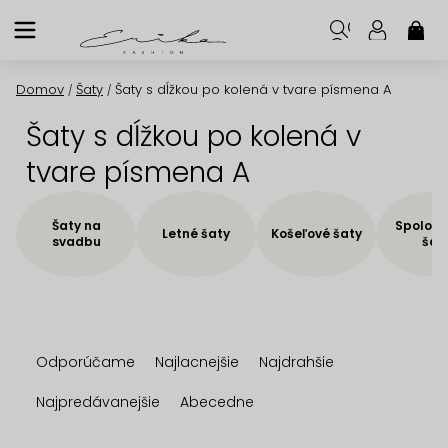
Prejsť
na
NÁK
KOŠ
obsah
Domov
Šaty
Šaty s dĺžkou po kolená v tvare písmena A
/
/
Šaty s dĺžkou po kolená v
tvare písmena A
Šaty na
Spoloče
Letné šaty
Košeľové šaty
svadbu
šat
R
Odporúčame
Najlacnejšie
Najdrahšie
a
d
Najpredávanejšie
Abecedne
e