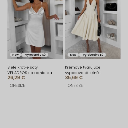
New
Vyrobené v EÚ
New
Vyrobené v EÚ
Biele krátke šaty
Krémové tvarujúce
VELIADROS na ramienka
vypasované letné
26,29 €
35,69 €
áčkové midi šaty VORTA
ONESIZE
ONESIZE