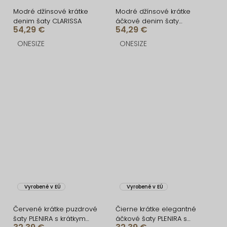
Modré džínsové krátke
Modré džínsové krátke
denim šaty CLARISSA
áčkové denim šaty
54,29 €
54,29 €
MIRABELA
ONESIZE
ONESIZE
Vyrobené v EÚ
Vyrobené v EÚ
Červené krátke puzdrové
Čierne krátke elegantné
šaty PLENIRA s krátkym
áčkové šaty PLENIRA s