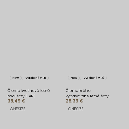
New
Vyrobené v EÚ
New
Vyrobené v EÚ
Čierne kvetinové letné
Čierne krátke
midi šaty FLARE
vypasované letné šaty
38,49 €
28,39 €
BRINELLE
ONESIZE
ONESIZE