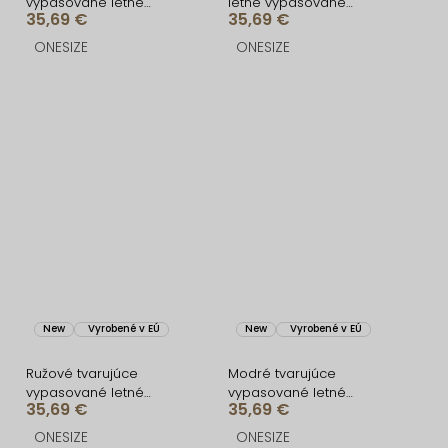
vypasované letné
letné vypasované
35,69 €
35,69 €
áčkové midi šaty VORTA
áčkové midi šaty VORTA
ONESIZE
ONESIZE
New
Vyrobené v EÚ
New
Vyrobené v EÚ
Ružové tvarujúce
Modré tvarujúce
vypasované letné
vypasované letné
35,69 €
35,69 €
áčkové midi šaty VORTA
áčkové midi šaty VORTA
ONESIZE
ONESIZE