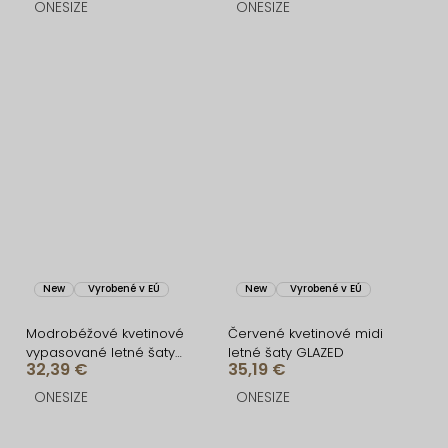
ONESIZE
ONESIZE
New
Vyrobené v EÚ
New
Vyrobené v EÚ
Modrobéžové kvetinové
Červené kvetinové midi
vypasované letné šaty
letné šaty GLAZED
32,39 €
35,19 €
SAHARA
ONESIZE
ONESIZE