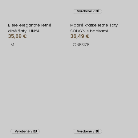
Vyrobené v EÚ
Biele elegantné letné
Modré krátke letné šaty
dlhé šaty LUNYA
SOLVYN s bodkami
35,69 €
36,49 €
M
ONESIZE
Vyrobené v EÚ
Vyrobené v EÚ