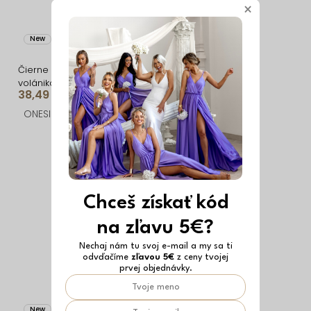
×
New
Vyrobené v EÚ
New
Vyrobené v EÚ
Čierne elegantné
Biele krátke letné
volánikové letné šaty
vypasované šaty s
38,49 €
32,39 €
VELANA
citrónmi SOLARIS
ONESIZE
ONESIZE
Chceš získať kód
na zľavu 5€?
Nechaj nám tu svoj e-mail a my sa ti
odvďačíme
zľavou 5€
z ceny tvojej
prvej objednávky.
New
Vyrobené v EÚ
New
Vyrobené v EÚ