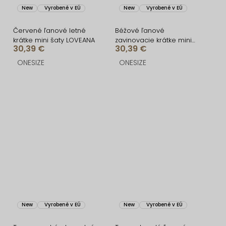
New
Vyrobené v EÚ
New
Vyrobené v EÚ
Červené ľanové letné
Béžové ľanové
krátke mini šaty LOVEANA
zavinovacie krátke mini
30,39 €
30,39 €
šaty LOVEANA
ONESIZE
ONESIZE
New
Vyrobené v EÚ
New
Vyrobené v EÚ