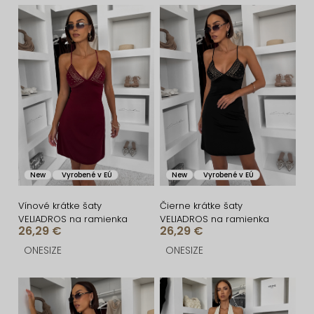
n
V
i
ý
e
p
p
i
r
s
o
p
d
r
u
o
New
Vyrobené v EÚ
New
Vyrobené v EÚ
k
d
t
u
Vínové krátke šaty
Čierne krátke šaty
VELIADROS na ramienka
VELIADROS na ramienka
o
k
26,29 €
26,29 €
v
t
ONESIZE
ONESIZE
o
v