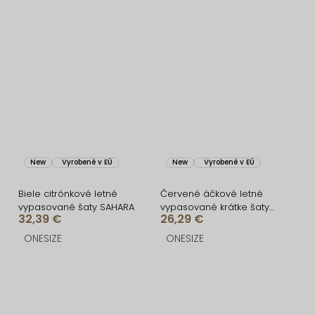
New
Vyrobené v EÚ
New
Vyrobené v EÚ
Biele citrónkové letné
Červené áčkové letné
vypasované šaty SAHARA
vypasované krátke šaty
32,39 €
26,29 €
BUMBLEE
ONESIZE
ONESIZE