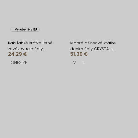
Vyrobené v EÚ
Kaki ľahké krátke letné
Modré džínsové krátke
zaväzovacie šaty
denim šaty CRYSTAL s
24,29 €
51,39 €
ELVOREA
dlhým rukávom
ONESIZE
M
L