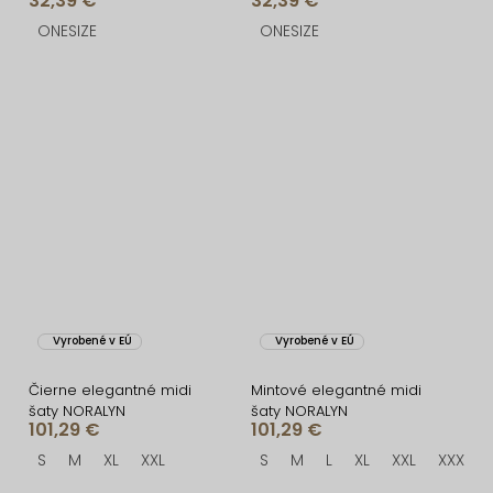
32,39 €
32,39 €
rukávom
krátkym rukávom
ONESIZE
ONESIZE
Vyrobené v EÚ
Vyrobené v EÚ
Čierne elegantné midi
Mintové elegantné midi
šaty NORALYN
šaty NORALYN
101,29 €
101,29 €
S
M
XL
XXL
S
M
L
XL
XXL
XXXL