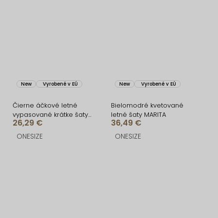
New
Vyrobené v EÚ
New
Vyrobené v EÚ
Čierne áčkové letné
Bielomodré kvetované
vypasované krátke šaty
letné šaty MARITA
26,29 €
36,49 €
BUMBLEE
ONESIZE
ONESIZE