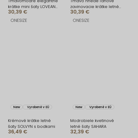
Tmavomodré elegantné
Tmavo hnedé ľanové
krátke mini šaty LOVEANA
zavinovacie krátke letné
30,39 €
30,39 €
s volánikom
šaty LOVEANA
ONESIZE
ONESIZE
New
Vyrobené v EÚ
New
Vyrobené v EÚ
Krémové krátke letné
Modrobiele kvetinové
šaty SOLVYN s bodkami
letné šaty SAHARA
36,49 €
32,39 €