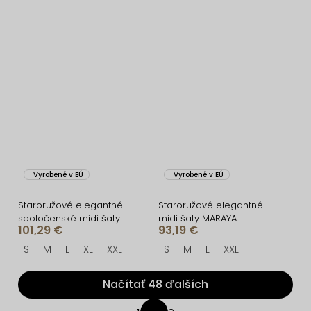
Vyrobené v EÚ
Vyrobené v EÚ
Staroružové elegantné
Staroružové elegantné
spoločenské midi šaty
midi šaty MARAYA
101,29 €
93,19 €
NORALYN
S
M
L
XL
XXL
S
M
L
XXL
Načítať 48 ďalších
O