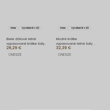
New
Vyrobené v EÚ
New
Vyrobené v EÚ
Biele áčkové letné
Modré krátke
vypasované krátke šaty
vypasované letné šaty s
26,29 €
32,39 €
BUMBLEE
citrónmi SOLARIS
ONESIZE
ONESIZE