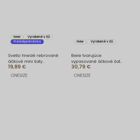
New
Vyrobené v EÚ
Predobjednávka
New
Vyrobené v EÚ
Svetlo hnedé rebrované
Biele tvarujúce
áčkové mini šaty
vypasované áčkové šaty
19,89 €
30,79 €
CASSYNE
MIRALIS
ONESIZE
ONESIZE