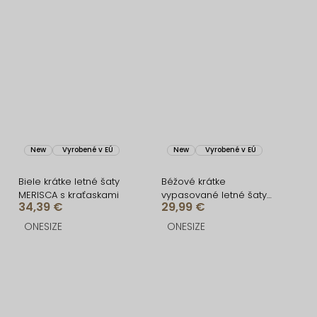
New
Vyrobené v EÚ
New
Vyrobené v EÚ
Biele krátke letné šaty
Béžové krátke
MERISCA s kraťaskami
vypasované letné šaty
34,39 €
29,99 €
BRINELLE na ramienka
ONESIZE
ONESIZE