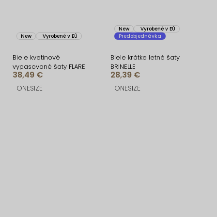
New
Vyrobené v EÚ
New
Vyrobené v EÚ
Predobjednávka
Biele kvetinové
Biele krátke letné šaty
vypasované šaty FLARE
BRINELLE
38,49 €
28,39 €
ONESIZE
ONESIZE