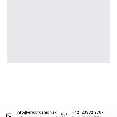
Z
á
info
@
erikafashion.sk
+421 23332 9767