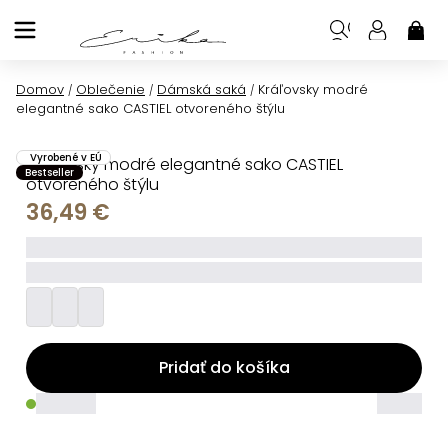
Prejsť
na
NÁK
KOŠ
obsah
Domov
Oblečenie
Dámská saká
Kráľovsky modré
/
/
/
elegantné sako CASTIEL otvoreného štýlu
Vyrobené v EÚ
Kráľovsky modré elegantné sako CASTIEL
Bestseller
otvoreného štýlu
36,49 €
_____
_________
Pridať do košíka
_____
_____