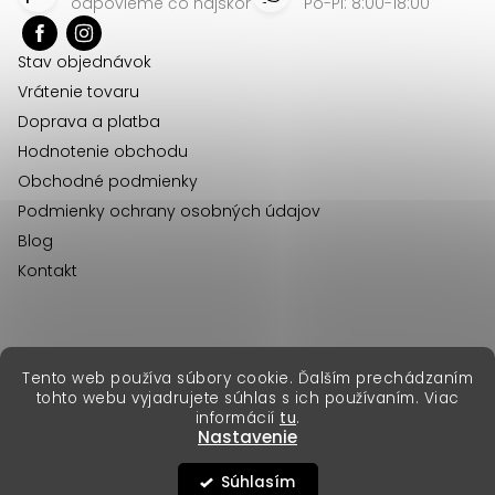
p
odpovieme čo najskôr
Po-Pi: 8:00-18:00
ä
Stav objednávok
t
Vrátenie tovaru
i
Doprava a platba
e
Hodnotenie obchodu
Obchodné podmienky
Podmienky ochrany osobných údajov
Blog
Kontakt
erikafashion.cz
Tento web používa súbory cookie. Ďalším prechádzaním
Copyright 2026
Erika Fashion
. Všetky práva vyhradené.
tohto webu vyjadrujete súhlas s ich používaním. Viac
Vytvoril Shoptet Premium
&
informácií
tu
.
Nastavenie
Súhlasím