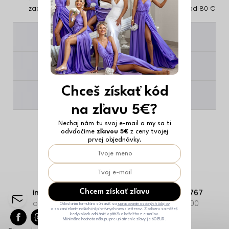
zadarmo
vrátenie
zadarmo od 80 €
________
________
Chceš získať kód
________
na zľavu 5€?
Nechaj nám tu svoj e-mail a my sa ti
odvďačíme
zľavou 5€
z ceny tvojej
prvej objednávky.
Z
á
info
@
erikafashion.sk
+421 23332 9767
Chcem získať zľavu
p
odpovieme čo najskôr
Po-Pi: 8:00-18:00
Odoslaním formulára súhlasíš sa
spracovaním osobných údajov
a so zasielaním našich inšpiratívnych newsletterov. Z odberu sa môžeš
kedykoľvek odhlásiť v pätičke každého z e-mailov.
ä
Minimálna hodnota nákupu pre uplatnenie zľavy je 60 EUR.