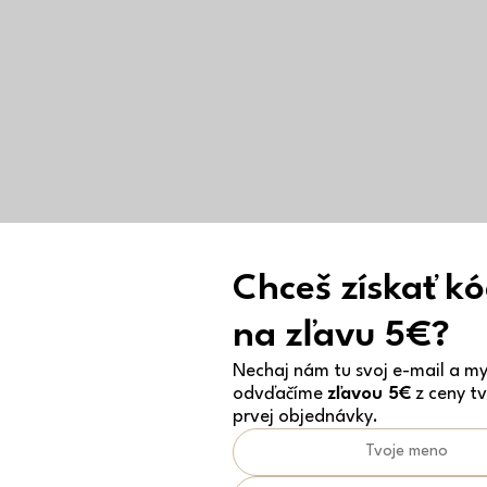
Chceš získať k
na zľavu 5€?
Nechaj nám tu svoj e-mail a my 
odvďačíme
zľavou 5€
z ceny tv
prvej objednávky.