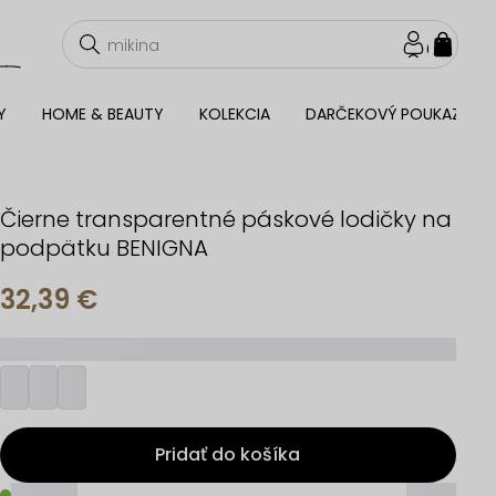
NÁKU
KOŠÍ
Y
HOME & BEAUTY
KOLEKCIA
DARČEKOVÝ POUKAZ
Čierne transparentné páskové lodičky na
podpätku BENIGNA
32,39 €
_________
Pridať do košíka
_____
_____