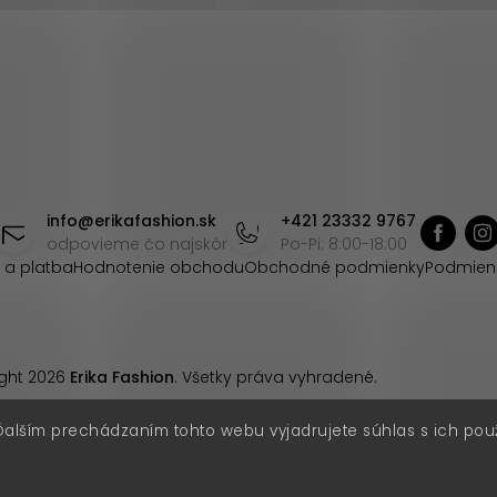
info
@
erikafashion.sk
+421 23332 9767
odpovieme čo najskôr
Po-Pi: 8:00-18:00
 a platba
Hodnotenie obchodu
Obchodné podmienky
Podmien
ght 2026
Erika Fashion
. Všetky práva vyhradené.
Ďalším prechádzaním tohto webu vyjadrujete súhlas s ich pou