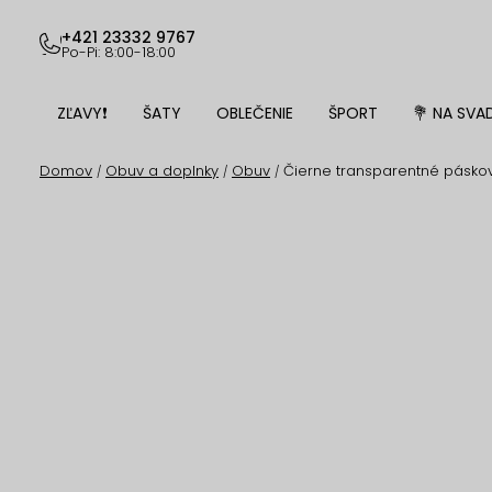
Prejsť
na
+421 23332 9767
Po-Pi: 8:00-18:00
obsah
ZĽAVY❗
ŠATY
OBLEČENIE
ŠPORT
💐 NA SVA
Domov
Obuv a doplnky
Obuv
Čierne transparentné pásko
/
/
/