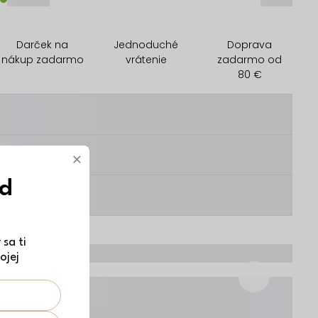
Darček na
Jednoduché
Doprava
nákup zadarmo
vrátenie
zadarmo od
80 €
________
________
×
ód
________
sa ti
ojej