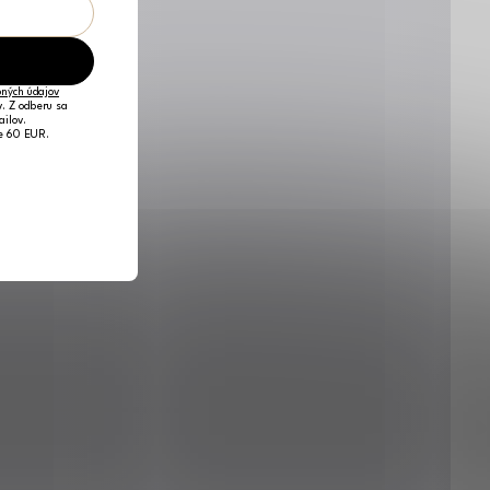
ných údajov
v. Z odberu sa
ailov.
je 60 EUR.