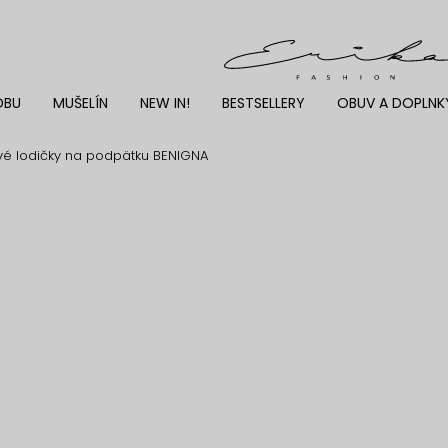
DBU
MUŠELÍN
NEW IN!
BESTSELLERY
OBUV A DOPLNK
vé lodičky na podpätku BENIGNA