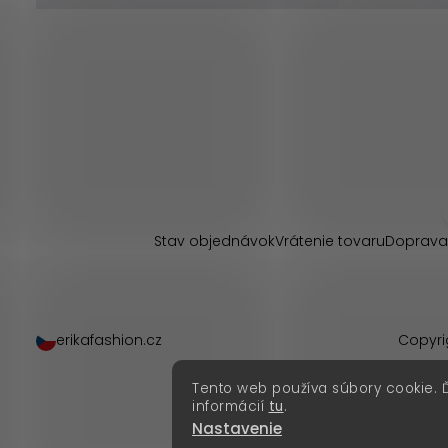
Z
á
p
Stav objednávok
Vrátenie tovaru
Doprava
ä
t
erikafashion.cz
Copyri
i
Tento web používa súbory cookie. 
e
informácií
tu
.
Nastavenie