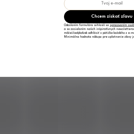
Chcem získať zľavu
Odoslaním formulára súhlasíš sa
spracovaním osob
a so zasielaním našich inšpiratívnych newslettero
môžeš kedykoľvek odhlásiť v pätičke každého z e-m
Minimálna hodnota nákupu pre uplatnenie zľavy 