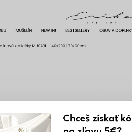
DBU
MUŠELÍN
NEW IN!
BESTSELLERY
OBUV A DOPLNK
línové obliečky MUSARI - 140x200 | 70x90cm
Chceš získať k
na zľavu 5€?