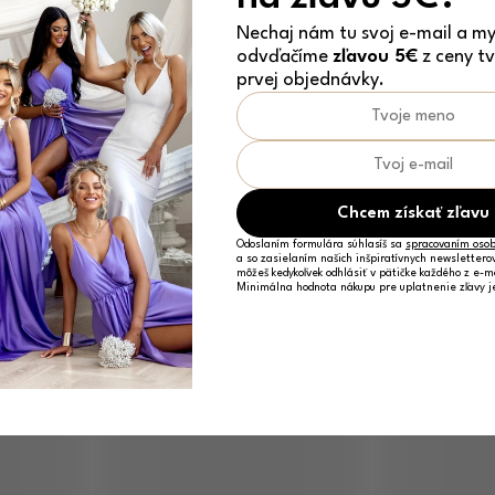
Nechaj nám tu svoj e-mail a my 
odvďačíme
zľavou 5€
z ceny tv
prvej objednávky.
Chcem získať zľavu
Odoslaním formulára súhlasíš sa
spracovaním osob
a so zasielaním našich inšpiratívnych newslettero
môžeš kedykoľvek odhlásiť v pätičke každého z e-m
Minimálna hodnota nákupu pre uplatnenie zľavy 