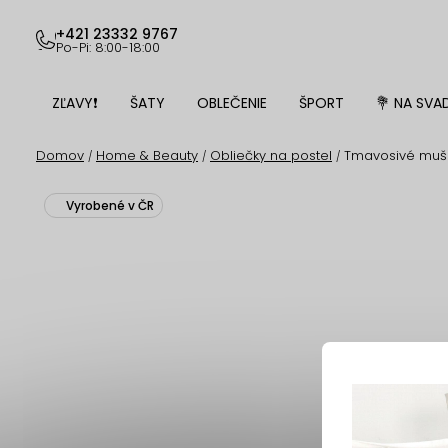
Prejsť
na
+421 23332 9767
Po-Pi: 8:00-18:00
obsah
ZĽAVY❗
ŠATY
OBLEČENIE
ŠPORT
💐 NA SVA
Domov
Home & Beauty
Obliečky na postel
Tmavosivé muše
/
/
/
Vyrobené v ČR