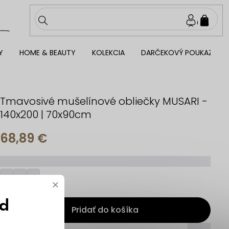
NÁKU
KOŠÍ
Y
HOME & BEAUTY
KOLEKCIA
DARČEKOVÝ POUKAZ
Tmavosivé mušelínové obliečky MUSARI -
140x200 | 70x90cm
68,89 €
_________
×
ód
Pridať do košíka
_____
_____