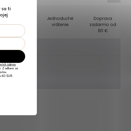
sa ti
ojej
Darček na
Jednoduché
Doprava
nákup zadarmo
vrátenie
zadarmo od
80 €
________
________
ných údajov
v. Z odberu sa
ailov.
je 60 EUR.
________