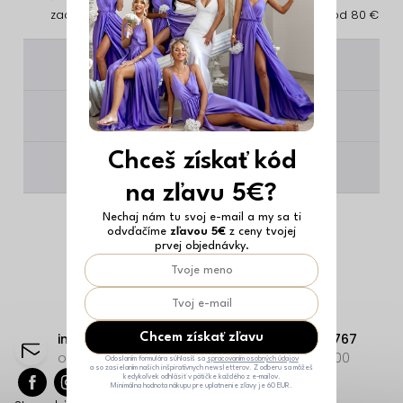
zadarmo
vrátenie
zadarmo od 80 €
________
________
Chceš získať kód
________
na zľavu 5€?
Nechaj nám tu svoj e-mail a my sa ti
odvďačíme
zľavou 5€
z ceny tvojej
prvej objednávky.
Z
á
info
@
erikafashion.sk
+421 23332 9767
Chcem získať zľavu
p
odpovieme čo najskôr
Po-Pi: 8:00-18:00
Odoslaním formulára súhlasíš sa
spracovaním osobných údajov
a so zasielaním našich inšpiratívnych newsletterov. Z odberu sa môžeš
kedykoľvek odhlásiť v pätičke každého z e-mailov.
ä
Minimálna hodnota nákupu pre uplatnenie zľavy je 60 EUR.