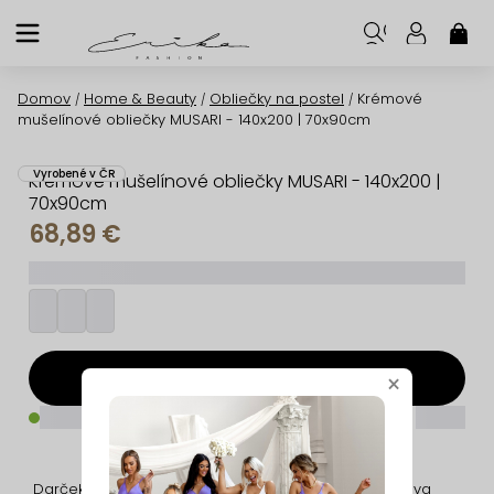
Prejsť
na
NÁK
KOŠ
obsah
Domov
Home & Beauty
Obliečky na postel
Krémové
/
/
/
mušelínové obliečky MUSARI - 140x200 | 70x90cm
Vyrobené v ČR
Krémové mušelínové obliečky MUSARI - 140x200 |
70x90cm
68,89 €
_________
Pridať do košíka
×
_____
_____
Darček na nákup
Jednoduché
Doprava