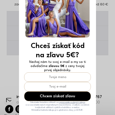
zadarmo
vrátenie
zadarmo od 80 €
________
________
Chceš získať kód
________
na zľavu 5€?
Nechaj nám tu svoj e-mail a my sa ti
odvďačíme
zľavou 5€
z ceny tvojej
prvej objednávky.
Z
á
info
@
erikafashion.sk
+421 23332 9767
Chcem získať zľavu
p
odpovieme čo najskôr
Po-Pi: 8:00-18:00
Odoslaním formulára súhlasíš sa
spracovaním osobných údajov
a so zasielaním našich inšpiratívnych newsletterov. Z odberu sa môžeš
kedykoľvek odhlásiť v pätičke každého z e-mailov.
ä
Minimálna hodnota nákupu pre uplatnenie zľavy je 60 EUR.