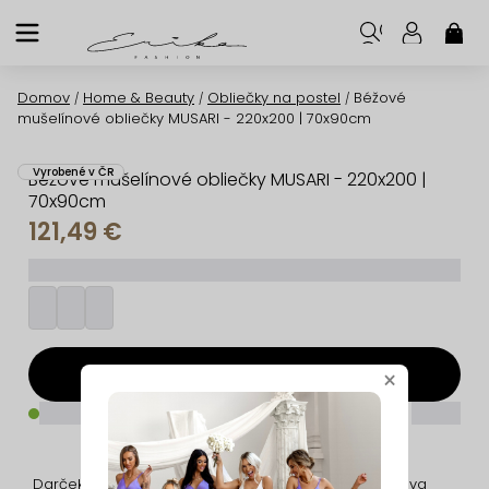
Prejsť
na
NÁK
KOŠ
obsah
Domov
Home & Beauty
Obliečky na postel
Béžové
/
/
/
mušelínové obliečky MUSARI - 220x200 | 70x90cm
Vyrobené v ČR
Béžové mušelínové obliečky MUSARI - 220x200 |
70x90cm
121,49 €
_________
Pridať do košíka
×
_____
_____
Darček na nákup
Jednoduché
Doprava