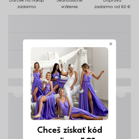
Darček na nákup
Jednoduché
Doprava
zadarmo
vrátenie
zadarmo od 80 €
________
________
×
________
Chceš získať kód