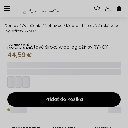
Prejsť
na
NÁK
KOŠ
obsah
Domov
Oblečenie
Nohavice
Modré trblietavé široké wide
/
/
/
leg džínsy RYNOY
Vyrobené v EÚ
Modré trblietavé široké wide leg džínsy RYNOY
44,59 €
_____
_________
Pridať do košíka
_____
_____