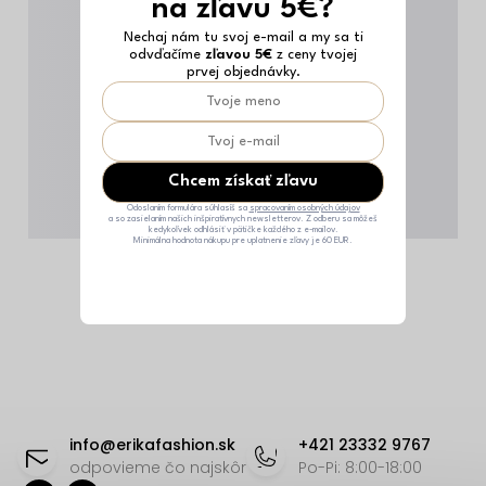
na zľavu 5€?
Nechaj nám tu svoj e-mail a my sa ti
odvďačíme
zľavou 5€
z ceny tvojej
prvej objednávky.
Chcem získať zľavu
Odoslaním formulára súhlasíš sa
spracovaním osobných údajov
a so zasielaním našich inšpiratívnych newsletterov. Z odberu sa môžeš
kedykoľvek odhlásiť v pätičke každého z e-mailov.
Minimálna hodnota nákupu pre uplatnenie zľavy je 60 EUR.
Z
á
info
@
erikafashion.sk
+421 23332 9767
p
odpovieme čo najskôr
Po-Pi: 8:00-18:00