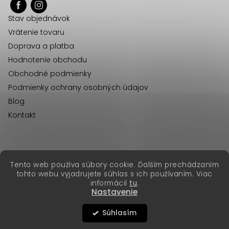
ä
Stav objednávok
t
Vrátenie tovaru
i
Doprava a platba
e
Hodnotenie obchodu
Obchodné podmienky
Podmienky ochrany osobných údajov
Blog
Kontakt
erikafashion.cz
Tento web používa súbory cookie. Ďalším prechádzaním
Copyright 2026
Erika Fashion
. Všetky práva vyhradené.
tohto webu vyjadrujete súhlas s ich používaním. Viac
Vytvoril Shoptet Premium
&
informácií
tu
.
Nastavenie
Súhlasím