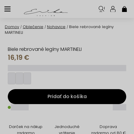
Prejsť
na
NÁK
KOŠ
obsah
Domov
Oblečenie
Nohavice
Biele rebrované legíny
/
/
/
MARTINELI
Biele rebrované legíny MARTINELI
16,19 €
_________
Pridať do košíka
_____
_____
Darček na nákup
Jednoduché
Doprava
zadarmo
vrátenie
zadarmo od 80 €