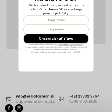
Nechaj nám tu svoj e-mail a my sa ti
odvďačíme
zľavou 5€
z ceny tvojej
prvej objednávky.
Chcem získať zľavu
Odoslaním formulára súhlasíš sa
spracovaním osobných údajov
a so zasielaním našich inšpiratívnych newsletterov. Z odberu sa môžeš
kedykoľvek odhlásiť v pätičke každého z e-mailov.
Minimálna hodnota nákupu pre uplatnenie zľavy je 60 EUR.
Z
á
info
@
erikafashion.sk
+421 23332 9767
p
odpovieme čo najskôr
Po-Pi: 8:00-18:00
ä