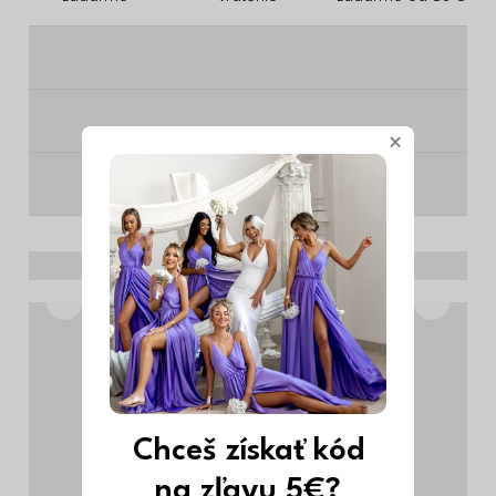
________
________
×
________
Chceš získať kód
na zľavu 5€?