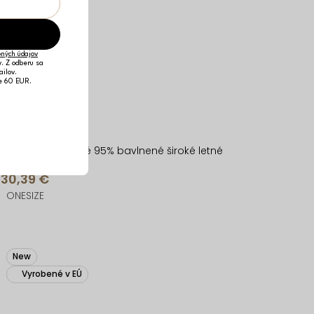
ných údajov
v. Z odberu sa
ailov.
je 60 EUR.
Modré pruhované 95% bavlnené široké letné
nohavice KYTAVA
30,39 €
ONESIZE
New
Vyrobené v EÚ