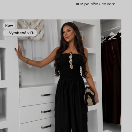
802
položiek celkom
New
Vyrobené v EÚ