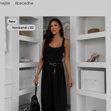
nejšie
Abecedne
New
Vyrobené v EÚ