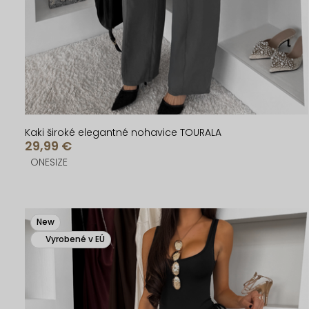
u
u
k
k
t
t
o
o
v
v
Kaki široké elegantné nohavice TOURALA
29,99 €
ONESIZE
New
Vyrobené v EÚ