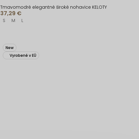
Tmavomodré elegantné široké nohavice KELOTY
37,29 €
S
M
L
New
Vyrobené v EÚ