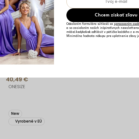
Chcem získať zľavu
Odoslaním formulára súhlasíš sa
spracovaním osob
a so zasielaním našich inšpiratívnych newslettero
môžeš kedykoľvek odhlásiť v pätičke každého z e-m
Minimálna hodnota nákupu pre uplatnenie zľavy 
Biele 100% ľanové široké nohavice BELLINA
40,49 €
ONESIZE
New
Vyrobené v EÚ