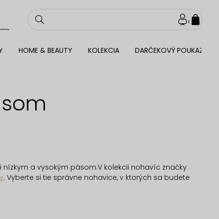
NÁKU
KOŠÍ
Y
HOME & BEAUTY
KOLEKCIA
DARČEKOVÝ POUKAZ
ásom
 nízkym a vysokým pásom.V kolekcii nohavíc značky
e
. Vyberte si tie správne nohavice, v ktorých sa budete