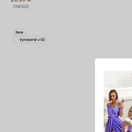
ONESIZE
New
Vyrobené v EÚ