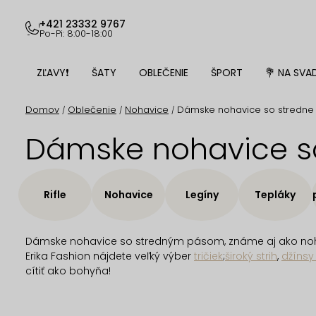
Prejsť
na
+421 23332 9767
Po-Pi: 8:00-18:00
obsah
ZĽAVY❗
ŠATY
OBLEČENIE
ŠPORT
💐 NA SVA
Domov
Oblečenie
Nohavice
Dámske nohavice so stredn
/
/
/
Dámske nohavice s
Rifle
Nohavice
Legíny
Tepláky
Sú
Dámske nohavice
so stredným pásom
, známe aj ako n
Erika Fashion nájdete veľký výber
tričiek
;
široký strih
,
džíns
cítiť ako bohyňa!
R