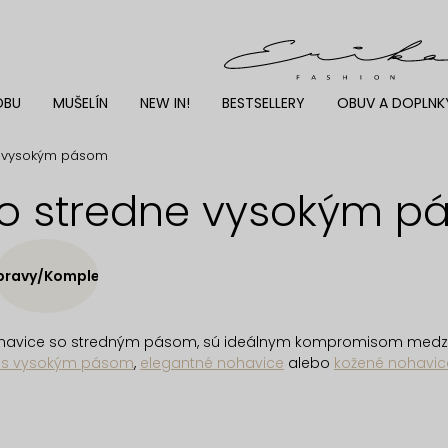
DBU
MUŠELÍN
NEW IN!
BESTSELLERY
OBUV A DOPLNK
e vysokým pásom
o stredne vysokým p
pravy/Komplety
ohavice so stredným pásom, sú ideálnym kompromisom medzi
y s vysokým pásom
,
elegantné nohavice
alebo
kožené nohavic