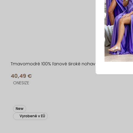
Tmavomodré 100% ľanové široké nohavice BELLINA
40,49 €
ONESIZE
New
Vyrobené v EÚ