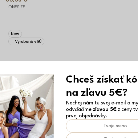
ONESIZE
New
Vyrobené v EÚ
Chceš získať k
na zľavu 5€?
Nechaj nám tu svoj e-mail a my 
odvďačíme
zľavou 5€
z ceny tv
prvej objednávky.