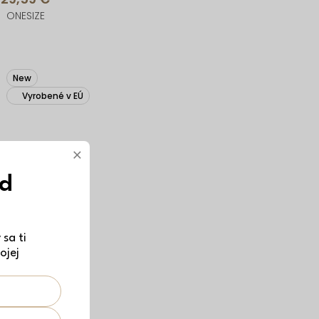
ONESIZE
New
Vyrobené v EÚ
×
ód
sa ti
ojej