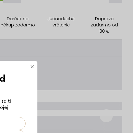
Darček na
Jednoduché
Doprava
nákup zadarmo
vrátenie
zadarmo od
80 €
________
________
×
ód
________
sa ti
ojej