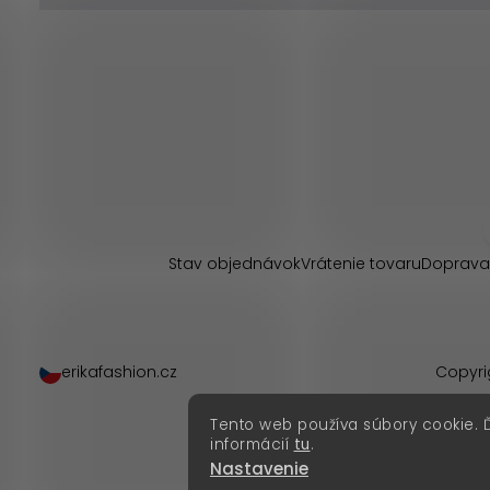
Z
á
p
Stav objednávok
Vrátenie tovaru
Doprava
ä
t
erikafashion.cz
Copyri
i
Tento web používa súbory cookie. 
e
informácií
tu
.
Nastavenie