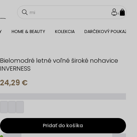
NÁKU
KOŠÍ
Y
HOME & BEAUTY
KOLEKCIA
DARČEKOVÝ POUKAZ
Bielomodré letné voľné široké nohavice
INVERNESS
24,29 €
_________
Pridať do košíka
_____
_____