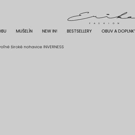
DBU
MUŠELÍN
NEW IN!
BESTSELLERY
OBUV A DOPLNK
voľné široké nohavice INVERNESS