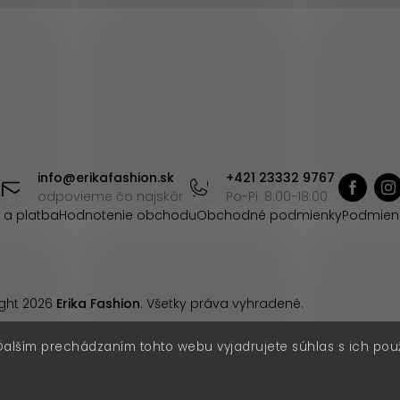
info
@
erikafashion.sk
+421 23332 9767
odpovieme čo najskôr
Po-Pi: 8:00-18:00
 a platba
Hodnotenie obchodu
Obchodné podmienky
Podmien
ght 2026
Erika Fashion
. Všetky práva vyhradené.
Ďalším prechádzaním tohto webu vyjadrujete súhlas s ich pou