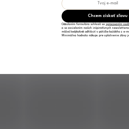
Chcem získať zľavu
Odoslaním formulára súhlasíš sa
spracovaním osob
a so zasielaním našich inšpiratívnych newslettero
môžeš kedykoľvek odhlásiť v pätičke každého z e-m
Minimálna hodnota nákupu pre uplatnenie zľavy 