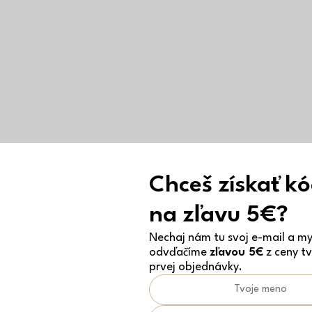
Chceš získať k
na zľavu 5€?
Nechaj nám tu svoj e-mail a my 
odvďačíme
zľavou 5€
z ceny tv
prvej objednávky.