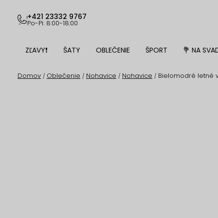
Prejsť
na
+421 23332 9767
Po-Pi: 8:00-18:00
obsah
ZĽAVY❗
ŠATY
OBLEČENIE
ŠPORT
💐 NA SVA
Domov
Oblečenie
Nohavice
Nohavice
Bielomodré letné 
/
/
/
/