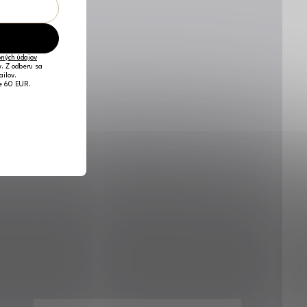
ných údajov
v. Z odberu sa
ailov.
je 60 EUR.