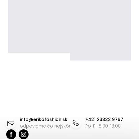
Z
á
info
@
erikafashion.sk
+421 23332 9767
p
odpovieme čo najskôr
Po-Pi: 8:00-18:00
ä