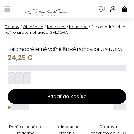
Prejsť
na
NÁK
KOŠ
obsah
Domov
Oblečenie
Nohavice
Nohavice
Bielomodré letné
/
/
/
/
voľné široké nohavice GALDORA
Bielomodré letné voľné široké nohavice GALDORA
24,29 €
_________
Pridať do košíka
_____
_____
Darček na nákup
Jednoduché
Doprava
zadarmo
vrátenie
zadarmo od 80 €