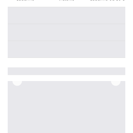
________
________
________