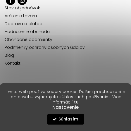
ä
Stav objednávok
t
Vrátenie tovaru
i
Doprava a platba
e
Hodnotenie obchodu
Obchodné podmienky
Podmienky ochrany osobných údajov
Blog
Kontakt
erikafashion.cz
Tento web používa súbory cookie. Ďalším prechádzaním
Copyright 2026
Erika Fashion
. Všetky práva vyhradené.
tohto webu vyjadrujete súhlas s ich používaním. Viac
Vytvoril Shoptet Premium
&
informácií
tu
.
Nastavenie
Súhlasím