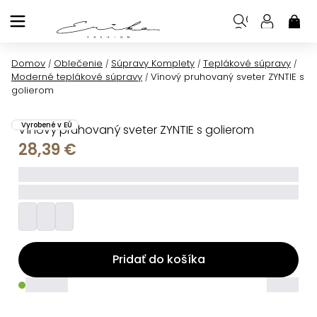
Prejsť
na
NÁK
KOŠ
obsah
Domov
Oblečenie
Súpravy Komplety
Teplákové súpravy
/
/
/
/
Moderné teplákové súpravy
Vínový pruhovaný sveter ZYNTIE s
/
golierom
Vyrobené v EÚ
Vínový pruhovaný sveter ZYNTIE s golierom
28,39 €
_____
_________
Pridať do košíka
_____
_____