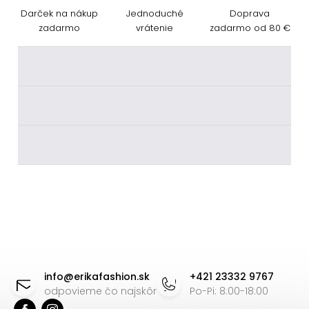
Darček na nákup
Jednoduché
Doprava
zadarmo
vrátenie
zadarmo od 80 €
________
________
________
Z
á
info
@
erikafashion.sk
+421 23332 9767
p
odpovieme čo najskôr
Po-Pi: 8:00-18:00