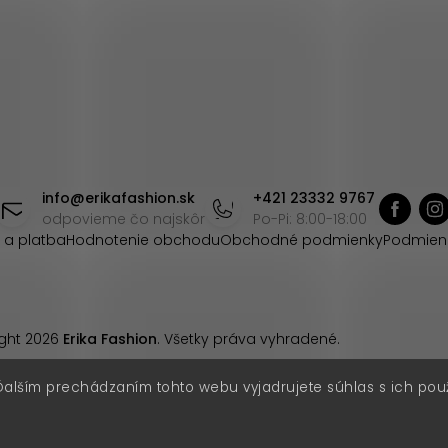
info
@
erikafashion.sk
+421 23332 9767
odpovieme čo najskôr
Po-Pi: 8:00-18:00
 a platba
Hodnotenie obchodu
Obchodné podmienky
Podmien
ght 2026
Erika Fashion
. Všetky práva vyhradené.
Ďalším prechádzaním tohto webu vyjadrujete súhlas s ich pou