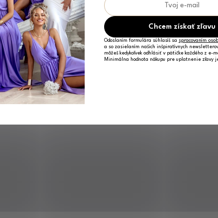
Chcem získať zľavu
Odoslaním formulára súhlasíš sa
spracovaním osob
a so zasielaním našich inšpiratívnych newslettero
môžeš kedykoľvek odhlásiť v pätičke každého z e-m
Minimálna hodnota nákupu pre uplatnenie zľavy 