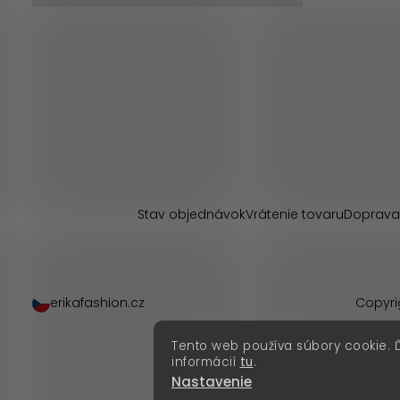
Z
á
p
Stav objednávok
Vrátenie tovaru
Doprava
ä
t
erikafashion.cz
Copyri
i
Tento web používa súbory cookie. 
e
informácií
tu
.
Nastavenie