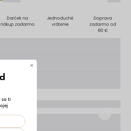
Darček na
Jednoduché
Doprava
nákup zadarmo
vrátenie
zadarmo od
80 €
________
________
×
ód
________
sa ti
ojej