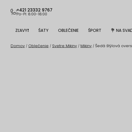
Prejsť
na
+421 23332 9767
Po-Pi: 8:00-18:00
obsah
ZĽAVY❗
ŠATY
OBLEČENIE
ŠPORT
💐 NA SVA
Domov
Oblečenie
Svetre Mikiny
Mikiny
Šedá štýlová overs
/
/
/
/