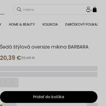
NÁKU
KOŠÍ
Y
HOME & BEAUTY
KOLEKCIA
DARČEKOVÝ POUKAZ
Šedá štýlová oversize mikina BARBARA
20,39 €
25,49 €
_____
_________
Pridať do košíka
_____
_____