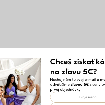
Chceš získať k
na zľavu 5€?
Nechaj nám tu svoj e-mail a my 
odvďačíme
zľavou 5€
z ceny tv
prvej objednávky.