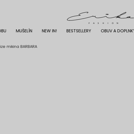
DBU
MUŠELÍN
NEW IN!
BESTSELLERY
OBUV A DOPLNK
ize mikina BARBARA