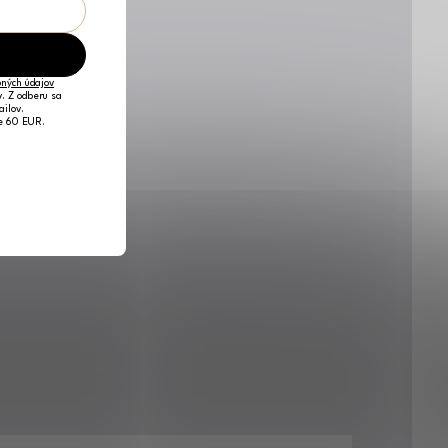
ných údajov
v. Z odberu sa
ailov.
je 60 EUR.