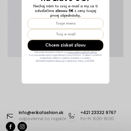
Nechaj nám tu svoj e-mail a my sa ti
odvďačíme
zľavou 5€
z ceny tvojej
prvej objednávky.
Chcem získať zľavu
Odoslaním formulára súhlasíš sa
spracovaním osobných údajov
a so zasielaním našich inšpiratívnych newsletterov. Z odberu sa môžeš
kedykoľvek odhlásiť v pätičke každého z e-mailov.
Minimálna hodnota nákupu pre uplatnenie zľavy je 60 EUR.
Z
á
info
@
erikafashion.sk
+421 23332 9767
p
odpovieme čo najskôr
Po-Pi: 8:00-18:00
ä