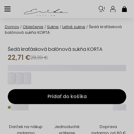
Prejsť
na
NÁK
KOŠ
obsah
Domov
Oblečenie
Sukne
Letné sukne
Šedá kraťásková
/
/
/
/
balónová sukňa KORTA
Šedá kraťásková balónová sukňa KORTA
22,71 €
28,39 €
_________
Pridať do košíka
_____
_____
Darček na nákup
Jednoduché
Doprava
zadarmo
vrátenie
zadarmo od 80 €