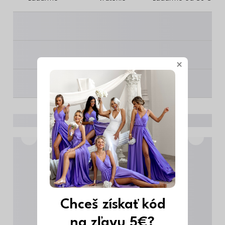
________
________
×
________
Chceš získať kód
na zľavu 5€?