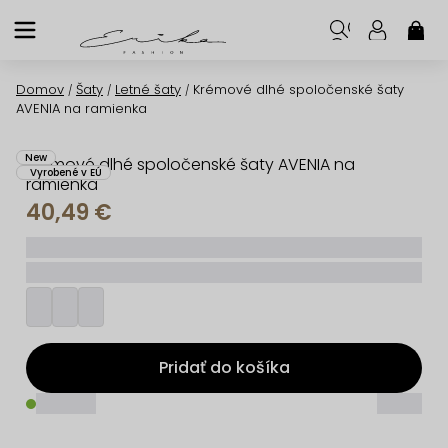
Prejsť
na
NÁK
KOŠ
obsah
Domov
Šaty
Letné šaty
Krémové dlhé spoločenské šaty
/
/
/
AVENIA na ramienka
New
Krémové dlhé spoločenské šaty AVENIA na
Vyrobené v EÚ
ramienka
40,49 €
_____
_________
Pridať do košíka
_____
_____