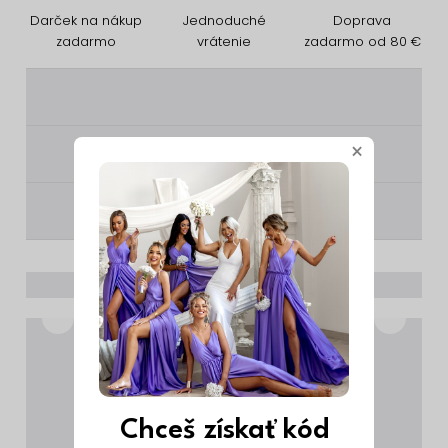
Darček na nákup
Jednoduché
Doprava
zadarmo
vrátenie
zadarmo od 80 €
________
×
________
________
Chceš získať kód