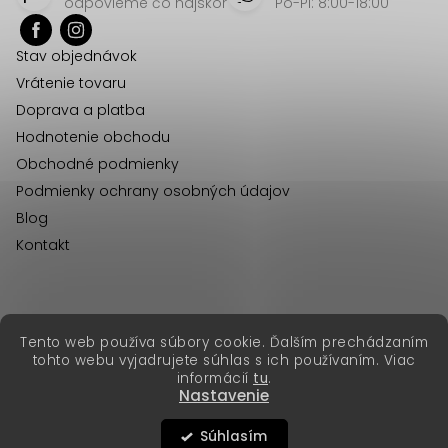
p
odpovieme čo najskôr
Po-Pi: 8:00-18:00
ä
Stav objednávok
t
Vrátenie tovaru
i
Doprava a platba
e
Hodnotenie obchodu
Obchodné podmienky
Podmienky ochrany osobných údajov
Blog
Kontakt
erikafashion.cz
Tento web používa súbory cookie. Ďalším prechádzaním
Copyright 2026
Erika Fashion
. Všetky práva vyhradené.
tohto webu vyjadrujete súhlas s ich používaním. Viac
Vytvoril Shoptet Premium
&
informácií
tu
.
Nastavenie
Súhlasím