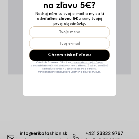
na zľavu 5€?
Nechaj nám tu svoj e-mail a my sa ti
odvďačíme
zľavou 5€
z ceny tvojej
prvej objednávky.
Chcem získať zľavu
Odoslaním formulára súhlasíš sa
spracovaním osobných údajov
a so zasielaním našich inšpiratívnych newsletterov. Z odberu sa môžeš
kedykoľvek odhlásiť v pätičke každého z e-mailov.
Minimálna hodnota nákupu pre uplatnenie zľavy je 60 EUR.
Z
á
info
@
erikafashion.sk
+421 23332 9767