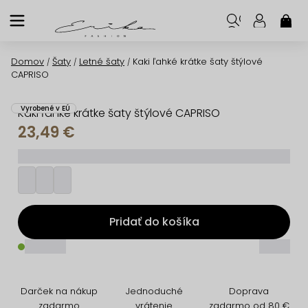
Prejsť
na
NÁK
KOŠ
obsah
Domov
Šaty
Letné šaty
Kaki ľahké krátke šaty štýlové
/
/
/
CAPRISO
Vyrobené v EÚ
Kaki ľahké krátke šaty štýlové CAPRISO
23,49 €
_________
Pridať do košíka
_____
_____
Darček na nákup
Jednoduché
Doprava
zadarmo
vrátenie
zadarmo od 80 €