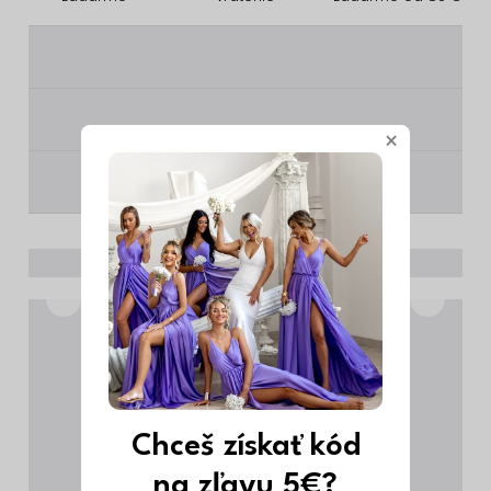
________
________
×
________
Chceš získať kód
na zľavu 5€?