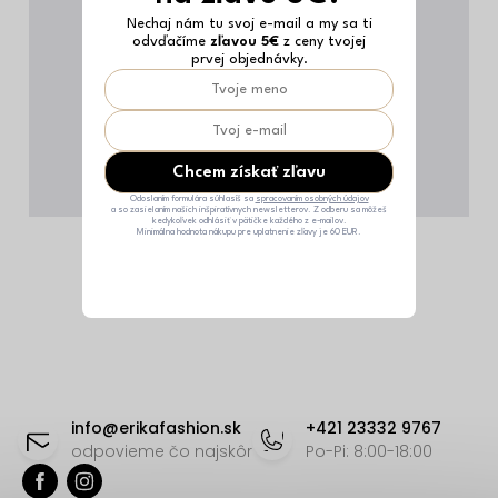
Nechaj nám tu svoj e-mail a my sa ti
odvďačíme
zľavou 5€
z ceny tvojej
prvej objednávky.
Chcem získať zľavu
Odoslaním formulára súhlasíš sa
spracovaním osobných údajov
a so zasielaním našich inšpiratívnych newsletterov. Z odberu sa môžeš
kedykoľvek odhlásiť v pätičke každého z e-mailov.
Minimálna hodnota nákupu pre uplatnenie zľavy je 60 EUR.
Z
á
info
@
erikafashion.sk
+421 23332 9767
p
odpovieme čo najskôr
Po-Pi: 8:00-18:00
ä