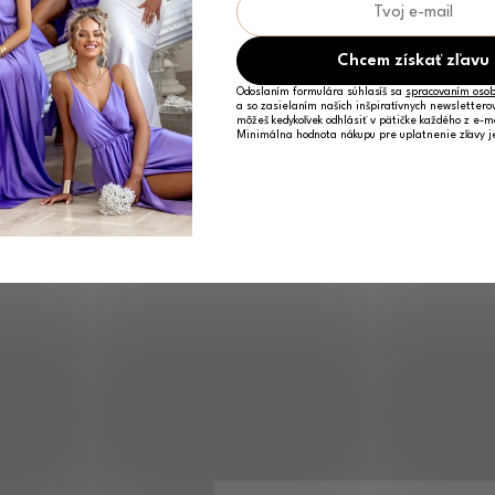
Chcem získať zľavu
Odoslaním formulára súhlasíš sa
spracovaním osob
a so zasielaním našich inšpiratívnych newslettero
môžeš kedykoľvek odhlásiť v pätičke každého z e-m
Minimálna hodnota nákupu pre uplatnenie zľavy 