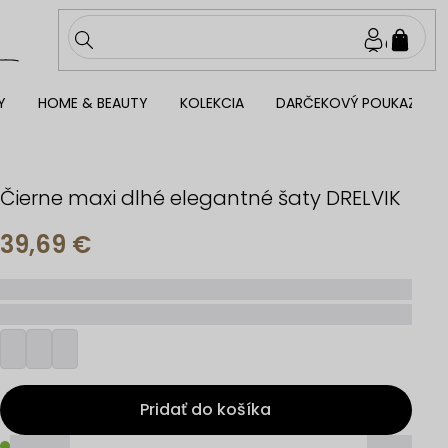
NÁKU
KOŠÍ
Y
HOME & BEAUTY
KOLEKCIA
DARČEKOVÝ POUKAZ
Čierne maxi dlhé elegantné šaty DRELVIK
39,69 €
_____
_________
Pridať do košíka
_____
_____