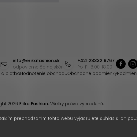
info
@
erikafashion.sk
+421 23332 9767
odpovieme čo najskôr
Po-Pi: 8:00-18:00
 a platba
Hodnotenie obchodu
Obchodné podmienky
Podmien
ght 2026
Erika Fashion
. Všetky práva vyhradené.
Ďalším prechádzaním tohto webu vyjadrujete súhlas s ich pou