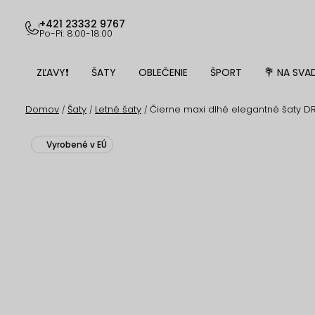
Prejsť
na
+421 23332 9767
Po-Pi: 8:00-18:00
obsah
ZĽAVY❗
ŠATY
OBLEČENIE
ŠPORT
💐 NA SVA
Domov
Šaty
Letné šaty
Čierne maxi dlhé elegantné šaty DR
/
/
/
Vyrobené v EÚ