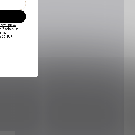
ných údajov
v. Z odberu sa
ailov.
je 60 EUR.