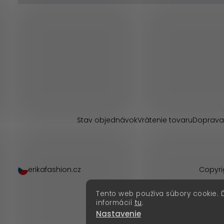
Z
á
p
Stav objednávok
Vrátenie tovaru
Doprava
ä
t
erikafashion.cz
Copyri
i
Tento web používa súbory cookie. 
e
informácií
tu
.
Nastavenie