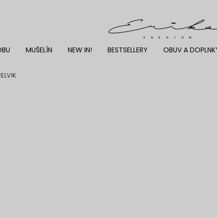
DBU
MUŠELÍN
NEW IN!
BESTSELLERY
OBUV A DOPLNK
ELVIK