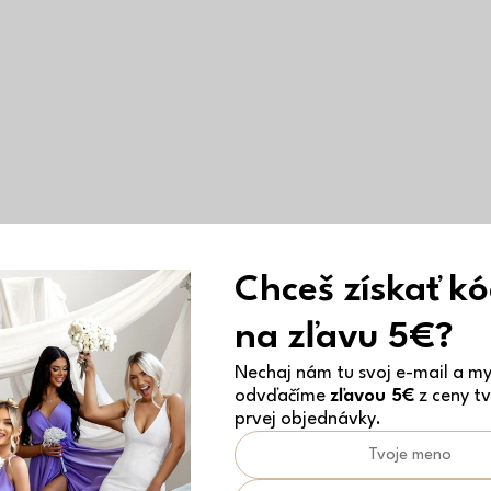
Chceš získať k
na zľavu 5€?
Nechaj nám tu svoj e-mail a my 
odvďačíme
zľavou 5€
z ceny tv
prvej objednávky.