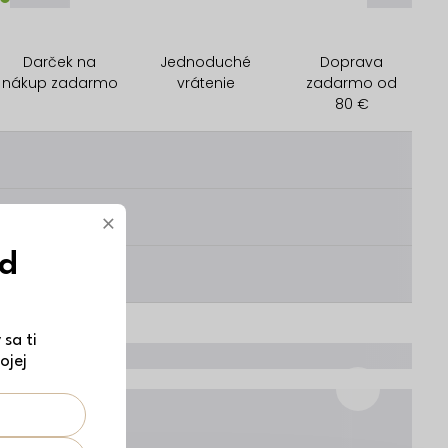
Darček na
Jednoduché
Doprava
nákup zadarmo
vrátenie
zadarmo od
80 €
________
________
×
ód
________
sa ti
ojej