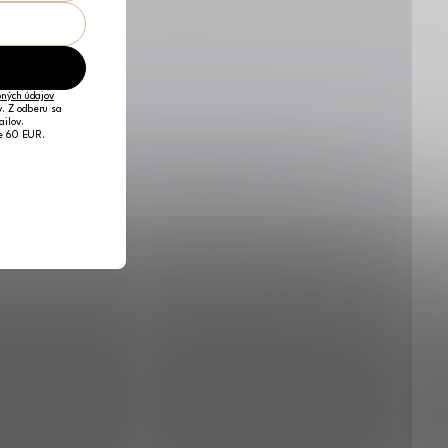
ných údajov
v. Z odberu sa
ailov.
je 60 EUR.