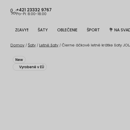
Prejsť
na
+421 23332 9767
Po-Pi: 8:00-18:00
obsah
ZĽAVY❗
ŠATY
OBLEČENIE
ŠPORT
💐 NA SVA
Domov
Šaty
Letné šaty
Čierne áčkové letné krátke šaty JO
/
/
/
New
Vyrobené v EÚ