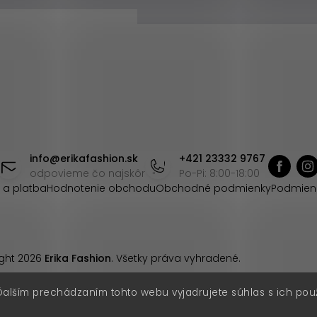
info
@
erikafashion.sk
+421 23332 9767
odpovieme čo najskôr
Po-Pi: 8:00-18:00
 a platba
Hodnotenie obchodu
Obchodné podmienky
Podmien
ght 2026
Erika Fashion
. Všetky práva vyhradené.
Ďalším prechádzaním tohto webu vyjadrujete súhlas s ich pou