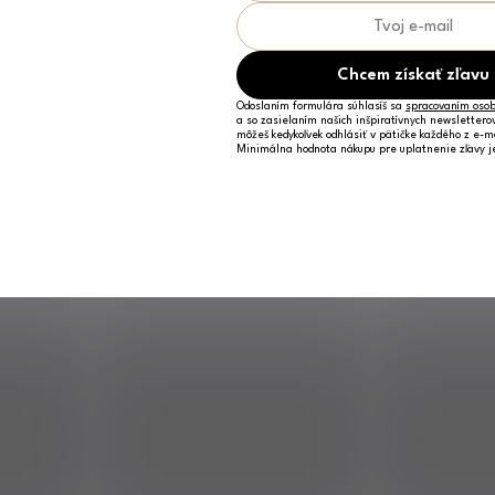
Chcem získať zľavu
Odoslaním formulára súhlasíš sa
spracovaním osob
a so zasielaním našich inšpiratívnych newslettero
môžeš kedykoľvek odhlásiť v pätičke každého z e-m
Minimálna hodnota nákupu pre uplatnenie zľavy 