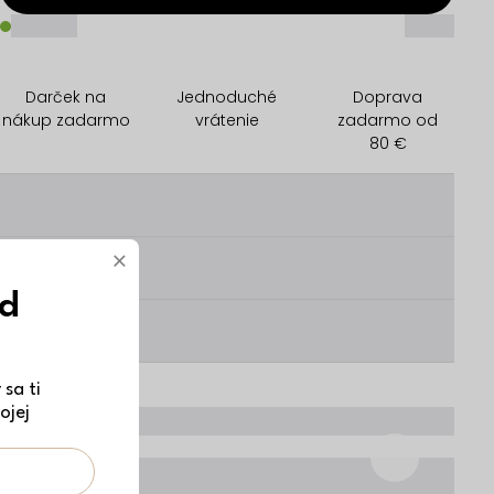
_____
_____
Darček na
Jednoduché
Doprava
nákup zadarmo
vrátenie
zadarmo od
80 €
________
×
________
ód
________
sa ti
ojej