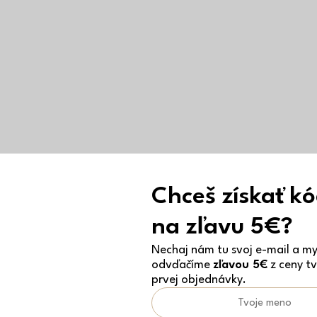
Chceš získať k
na zľavu 5€?
Nechaj nám tu svoj e-mail a my 
odvďačíme
zľavou 5€
z ceny tv
prvej objednávky.