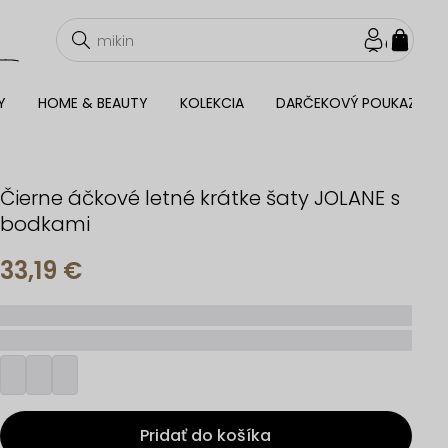
NÁKU
KOŠÍ
Y
HOME & BEAUTY
KOLEKCIA
DARČEKOVÝ POUKAZ
Čierne áčkové letné krátke šaty JOLANE s
bodkami
33,19 €
_____
_________
Pridať do košíka