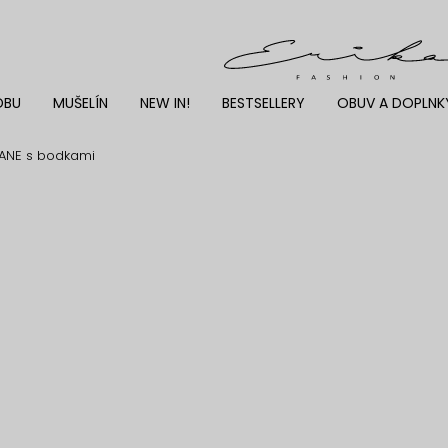
DBU
MUŠELÍN
NEW IN!
BESTSELLERY
OBUV A DOPLNK
LANE s bodkami