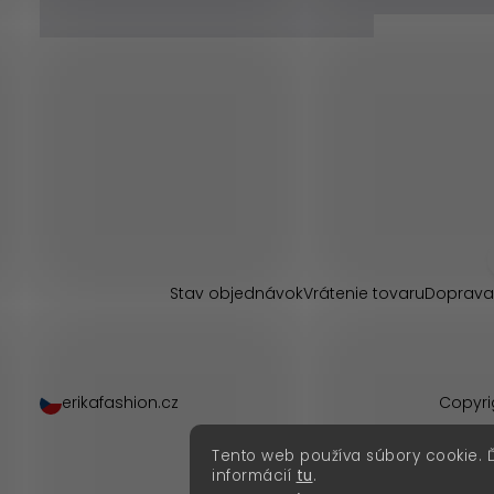
Z
á
p
Stav objednávok
Vrátenie tovaru
Doprava
ä
t
erikafashion.cz
Copyri
i
Tento web používa súbory cookie. 
e
informácií
tu
.