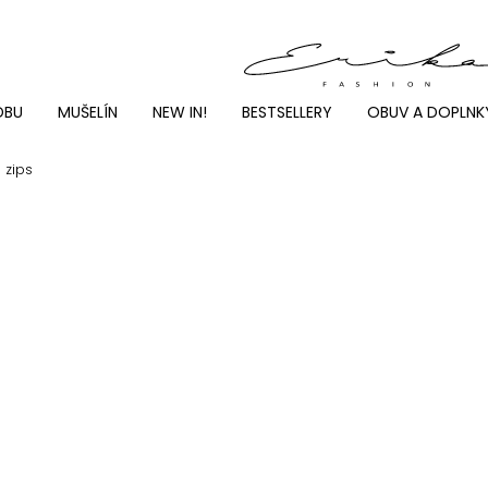
DBU
MUŠELÍN
NEW IN!
BESTSELLERY
OBUV A DOPLNK
 zips