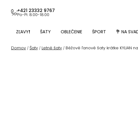
Prejsť
na
+421 23332 9767
Po-Pi: 8:00-18:00
obsah
ZĽAVY❗
ŠATY
OBLEČENIE
ŠPORT
💐 NA SVA
Domov
Šaty
Letné šaty
Béžové ľanové šaty krátke KYLIAN na
/
/
/