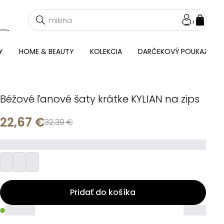
NÁKU
KOŠÍ
Y
HOME & BEAUTY
KOLEKCIA
DARČEKOVÝ POUKAZ
Béžové ľanové šaty krátke KYLIAN na zips
22,67 €
32,39 €
_________
Pridať do košíka
_____
_____