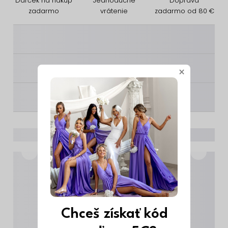
Darček na nákup
Jednoduché
Doprava
zadarmo
vrátenie
zadarmo od 80 €
________
________
×
________
Chceš získať kód