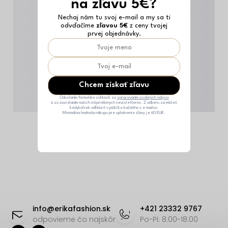
na zľavu 5€?
Nechaj nám tu svoj e-mail a my sa ti
odvďačíme
zľavou 5€
z ceny tvojej
prvej objednávky.
Chcem získať zľavu
Odoslaním formulára súhlasíš sa
spracovaním osobných údajov
a so zasielaním našich inšpiratívnych newsletterov. Z odberu sa môžeš
kedykoľvek odhlásiť v pätičke každého z e-mailov.
Minimálna hodnota nákupu pre uplatnenie zľavy je 60 EUR.
Z
á
info
@
erikafashion.sk
+421 23332 9767
p
odpovieme čo najskôr
Po-Pi: 8:00-18:00