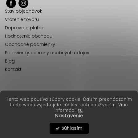
ä
Stav objednávok
t
Vrátenie tovaru
i
Doprava a platba
e
Hodnotenie obchodu
Obchodné podmienky
Podmienky ochrany osobných údajov
Blog
Kontakt
erikafashion.cz
Tento web používa súbory cookie. Ďalším prechádzaním
Copyright 2026
Erika Fashion
. Všetky práva vyhradené.
tohto webu vyjadrujete súhlas s ich používaním. Viac
Vytvoril Shoptet Premium
&
informácií
tu
.
Nastavenie
Súhlasím