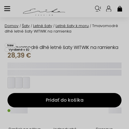
Prejsť
na
NÁK
KOŠ
obsah
Domov
Šaty
Letné šaty
Letné šaty k moru
Tmavomodré
/
/
/
/
dlhé letné šaty WITWIK na ramienka
New
Tmavomodré dlhé letné šaty WITWIK na ramienka
Vyrobené v EÚ
28,39 €
_____
_________
Pridať do košíka
_____
_____