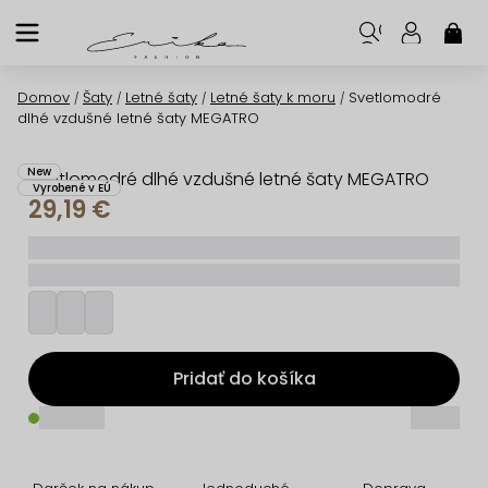
Prejsť
na
NÁK
KOŠ
obsah
Domov
Šaty
Letné šaty
Letné šaty k moru
Svetlomodré
/
/
/
/
dlhé vzdušné letné šaty MEGATRO
New
Svetlomodré dlhé vzdušné letné šaty MEGATRO
Vyrobené v EÚ
29,19 €
_____
_________
Pridať do košíka
_____
_____