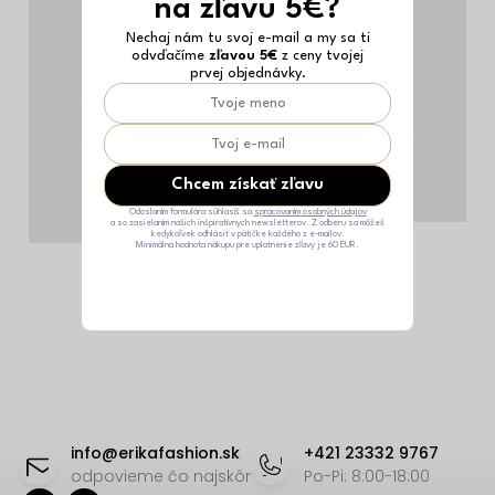
na zľavu 5€?
Nechaj nám tu svoj e-mail a my sa ti
odvďačíme
zľavou 5€
z ceny tvojej
prvej objednávky.
Chcem získať zľavu
Odoslaním formulára súhlasíš sa
spracovaním osobných údajov
a so zasielaním našich inšpiratívnych newsletterov. Z odberu sa môžeš
kedykoľvek odhlásiť v pätičke každého z e-mailov.
Minimálna hodnota nákupu pre uplatnenie zľavy je 60 EUR.
Z
á
info
@
erikafashion.sk
+421 23332 9767
p
odpovieme čo najskôr
Po-Pi: 8:00-18:00