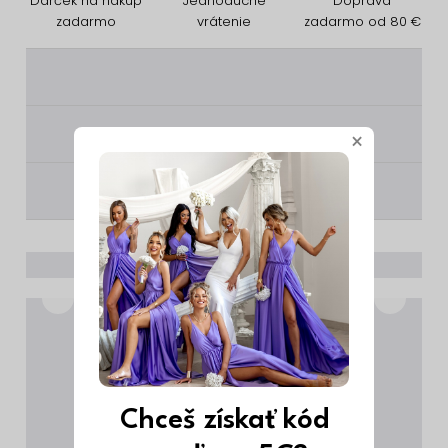
Darček na nákup
Jednoduché
Doprava
zadarmo
vrátenie
zadarmo od 80 €
________
________
×
________
Chceš získať kód