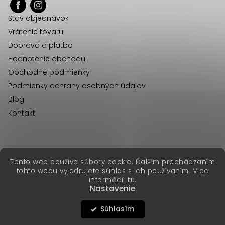
ä
Stav objednávok
t
Vrátenie tovaru
i
Doprava a platba
e
Hodnotenie obchodu
Obchodné podmienky
Podmienky ochrany osobných údajov
Blog
Kontakt
erikafashion.cz
Tento web používa súbory cookie. Ďalším prechádzaním
Copyright 2026
Erika Fashion
. Všetky práva vyhradené.
tohto webu vyjadrujete súhlas s ich používaním. Viac
Vytvoril Shoptet Premium
&
informácií
tu
.
Nastavenie
Súhlasím