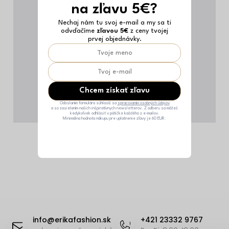
na zľavu 5€?
Nechaj nám tu svoj e-mail a my sa ti
odvďačíme
zľavou 5€
z ceny tvojej
prvej objednávky.
Chcem získať zľavu
Odoslaním formulára súhlasíš sa
spracovaním osobných údajov
a so zasielaním našich inšpiratívnych newsletterov. Z odberu sa môžeš
kedykoľvek odhlásiť v pätičke každého z e-mailov.
Minimálna hodnota nákupu pre uplatnenie zľavy je 60 EUR.
Z
á
info
@
erikafashion.sk
+421 23332 9767