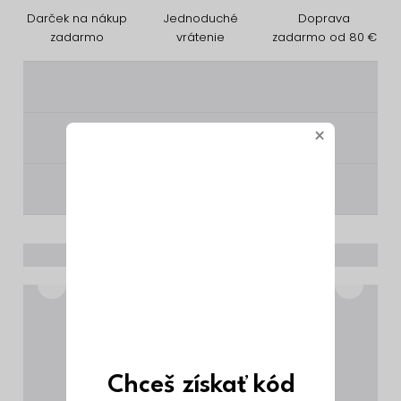
Darček na nákup
Jednoduché
Doprava
zadarmo
vrátenie
zadarmo od 80 €
________
×
________
________
Chceš získať kód