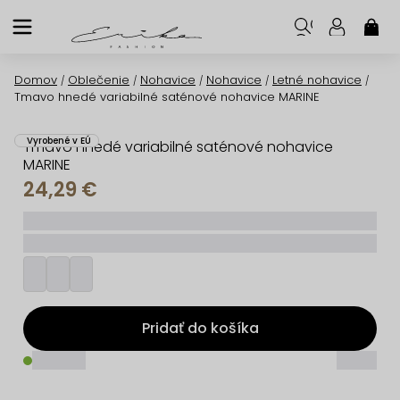
Prejsť
na
NÁK
KOŠ
obsah
Domov
Oblečenie
Nohavice
Nohavice
Letné nohavice
/
/
/
/
/
Tmavo hnedé variabilné saténové nohavice MARINE
Vyrobené v EÚ
Tmavo hnedé variabilné saténové nohavice
MARINE
24,29 €
_____
_________
Pridať do košíka
_____
_____