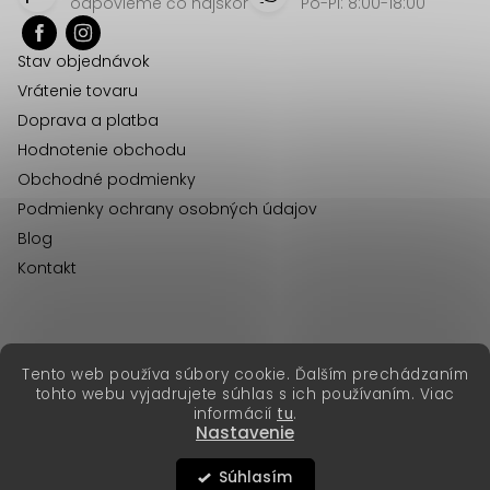
p
odpovieme čo najskôr
Po-Pi: 8:00-18:00
ä
Stav objednávok
t
Vrátenie tovaru
i
Doprava a platba
e
Hodnotenie obchodu
Obchodné podmienky
Podmienky ochrany osobných údajov
Blog
Kontakt
erikafashion.cz
Tento web používa súbory cookie. Ďalším prechádzaním
Copyright 2026
Erika Fashion
. Všetky práva vyhradené.
tohto webu vyjadrujete súhlas s ich používaním. Viac
Vytvoril Shoptet Premium
&
informácií
tu
.
Nastavenie
Súhlasím