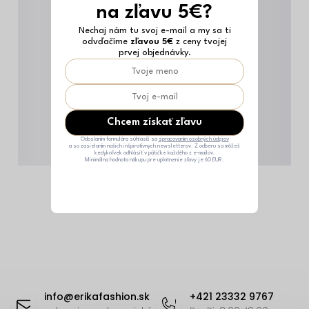
na zľavu 5€?
Nechaj nám tu svoj e-mail a my sa ti
odvďačíme
zľavou 5€
z ceny tvojej
prvej objednávky.
Chcem získať zľavu
Odoslaním formulára súhlasíš sa
spracovaním osobných údajov
a so zasielaním našich inšpiratívnych newsletterov. Z odberu sa môžeš
kedykoľvek odhlásiť v pätičke každého z e-mailov.
Minimálna hodnota nákupu pre uplatnenie zľavy je 60 EUR.
Z
á
info
@
erikafashion.sk
+421 23332 9767