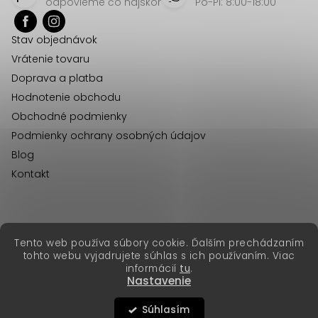
p
odpovieme čo najskôr
Po-Pi: 8:00-18:00
ä
Stav objednávok
t
Vrátenie tovaru
i
Doprava a platba
e
Hodnotenie obchodu
Obchodné podmienky
Podmienky ochrany osobných údajov
Blog
Kontakt
erikafashion.cz
Tento web používa súbory cookie. Ďalším prechádzaním
Copyright 2026
Erika Fashion
. Všetky práva vyhradené.
tohto webu vyjadrujete súhlas s ich používaním. Viac
Vytvoril Shoptet Premium
&
informácií
tu
.
Nastavenie
Súhlasím