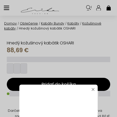
Prejsť
na
NÁK
KOŠ
obsah
Domov
Oblečenie
Kabáty Bundy
Kabáty
Kožušinové
/
/
/
/
kabáty
Hnedý kožušinový kabátik OSHARI
/
Hnedý kožušinový kabátik OSHARI
88,69 €
_________
Pridať do košíka
×
_____
_____
Darček na nákup
Jednoduché
Doprava
zadarmo
vrátenie
zadarmo od 80 €