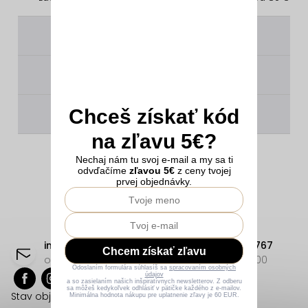
________
________
Chceš získať kód
________
na zľavu 5€?
Nechaj nám tu svoj e-mail a my sa ti
odvďačíme
zľavou 5€
z ceny tvojej
prvej objednávky.
Z
á
info
@
erikafashion.sk
+421 23332 9767
Chcem získať zľavu
p
odpovieme čo najskôr
Po-Pi: 8:00-18:00
Odoslaním formulára súhlasíš sa
spracovaním osobných
údajov
ä
a so zasielaním našich inšpiratívnych newsletterov. Z odberu
sa môžeš kedykoľvek odhlásiť v pätičke každého z e-mailov.
Stav objednávok
Minimálna hodnota nákupu pre uplatnenie zľavy je 60 EUR.
t