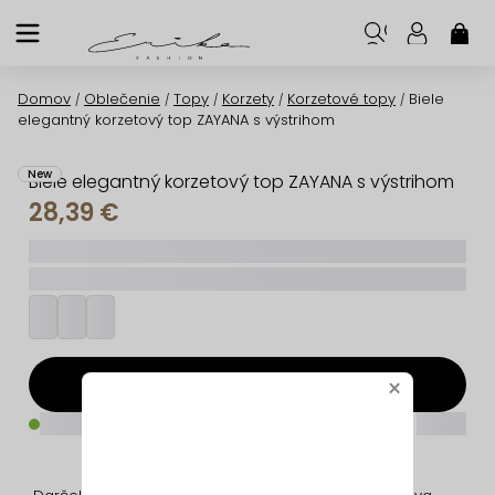
Prejsť
na
NÁK
KOŠ
obsah
Domov
Oblečenie
Topy
Korzety
Korzetové topy
Biele
/
/
/
/
/
elegantný korzetový top ZAYANA s výstrihom
New
Biele elegantný korzetový top ZAYANA s výstrihom
28,39 €
_____
_________
Pridať do košíka
×
_____
_____