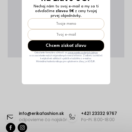
Nechaj nám tu svoj e-mail a my sa ti
odvďačíme
zľavou 5€
z ceny tvojej
prvej objednávky.
Chcem získať zľavu
Odoslaním formulára súhlasíš sa
spracovaním osobných údajov
a so zasielaním našich inšpiratívnych newsletterov. Z odberu sa môžeš
kedykoľvek odhlásiť v pätičke každého z e-mailov.
Minimálna hodnota nákupu pre uplatnenie zľavy je 60 EUR.
Z
á
info
@
erikafashion.sk
+421 23332 9767
p
odpovieme čo najskôr
Po-Pi: 8:00-18:00
ä