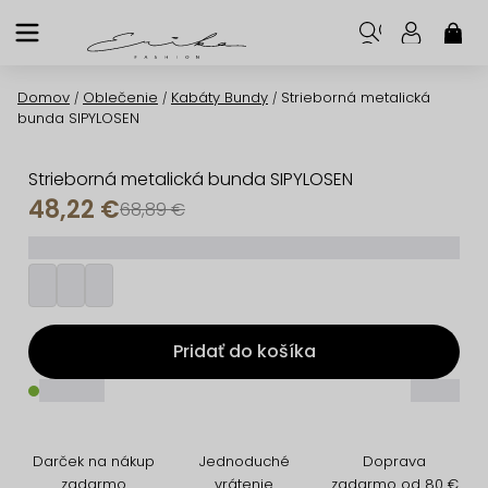
Prejsť
na
NÁK
KOŠ
obsah
Domov
Oblečenie
Kabáty Bundy
Strieborná metalická
/
/
/
bunda SIPYLOSEN
Strieborná metalická bunda SIPYLOSEN
48,22 €
68,89 €
_________
Pridať do košíka
_____
_____
Darček na nákup
Jednoduché
Doprava
zadarmo
vrátenie
zadarmo od 80 €