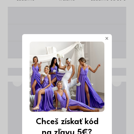
________
________
×
________
Chceš získať kód
na zľavu 5€?