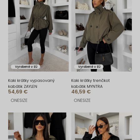
i
ý
e
p
p
i
r
s
o
p
d
r
u
o
Vyrobené v EÚ
Vyrobené v EÚ
k
d
t
u
Kaki krátky vypasovaný
Kaki krátky trenčkot
kabátik ZAYLEN
kabátik MYNTRA
o
k
54,69 €
46,59 €
v
t
ONESIZE
ONESIZE
o
v