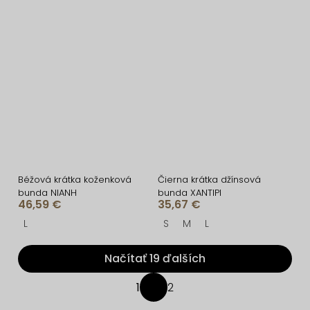
Béžová krátka koženková
Čierna krátka džínsová
bunda NIANH
bunda XANTIPI
46,59 €
35,67 €
L
S
M
L
Načítať 19 ďalších
O
1
2
S
v