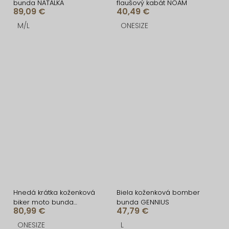
bunda NATALKA
flaušový kabát NOAM
89,09 €
40,49 €
M/L
ONESIZE
Hnedá krátka koženková
Biela koženková bomber
biker moto bunda
bunda GENNIUS
80,99 €
47,79 €
CANDIDA
ONESIZE
L