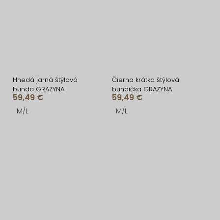
Hnedá jarná štýlová
Čierna krátka štýlová
bunda GRAZYNA
bundička GRAZYNA
59,49 €
59,49 €
M/L
M/L