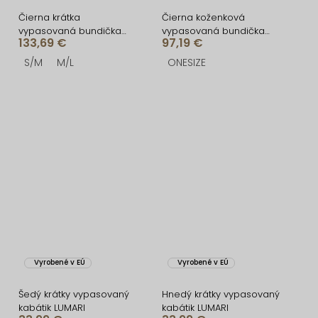
Čierna krátka
Čierna koženková
vypasovaná bundička
vypasovaná bundička
133,69 €
97,19 €
TRIVON
GALAXY
S/M
M/L
ONESIZE
Vyrobené v EÚ
Vyrobené v EÚ
Šedý krátky vypasovaný
Hnedý krátky vypasovaný
kabátik LUMARI
kabátik LUMARI