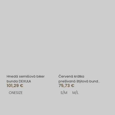
Hnedá semišová biker
Červená krátka
bunda DEXULA
prešívaná štýlová bunda
101,29 €
75,73 €
BOLDY
ONESIZE
S/M
M/L