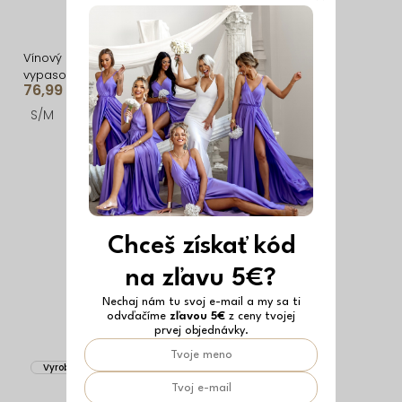
Vínový elegantný
Hnedý elegantný
vypasovaný kabátik
vypasovaný kabátik
76,99 €
76,99 €
RALORIEN
RALORIEN
S/M
M/L
S/M
M/L
Chceš získať kód
na zľavu 5€?
Nechaj nám tu svoj e-mail a my sa ti
odvďačíme
zľavou 5€
z ceny tvojej
prvej objednávky.
Vyrobené v EÚ