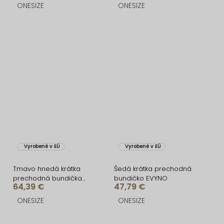
ONESIZE
ONESIZE
Vyrobené v EÚ
Vyrobené v EÚ
Tmavo hnedá krátka
Šedá krátka prechodná
prechodná bundička
bundičko EVYNO
64,39 €
47,79 €
bomber NOMURIA
ONESIZE
ONESIZE