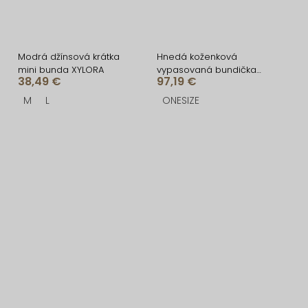
Modrá džínsová krátka
Hnedá koženková
mini bunda XYLORA
vypasovaná bundička
38,49 €
97,19 €
GALAXY
M
L
ONESIZE