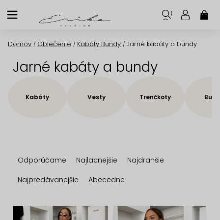
Prejsť
na
NÁK
KOŠ
obsah
Domov
Oblečenie
Kabáty Bundy
Jarné kabáty a bundy
/
/
/
Jarné kabáty a bundy
Kabáty
Vesty
Trenčkoty
Bund
R
Odporúčame
Najlacnejšie
Najdrahšie
a
d
Najpredávanejšie
Abecedne
e
n
V