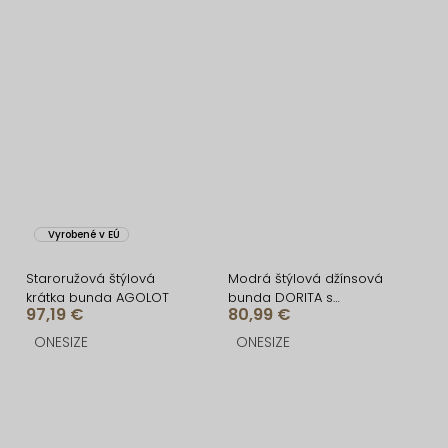
Vyrobené v EÚ
Staroružová štýlová
Modrá štýlová džínsová
krátka bunda AGOLOT
bunda DORITA s
97,19 €
80,99 €
gombíkmi
ONESIZE
ONESIZE