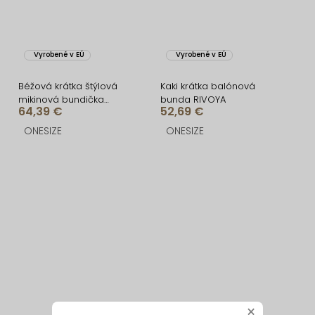
Vyrobené v EÚ
Vyrobené v EÚ
Béžová krátka štýlová
Kaki krátka balónová
mikinová bundička
bunda RIVOYA
64,39 €
52,69 €
NOMURIA
ONESIZE
ONESIZE
×