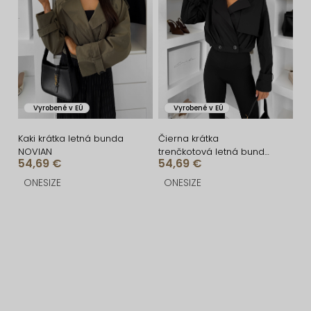
Vyrobené v EÚ
Vyrobené v EÚ
Kaki krátka letná bunda
Čierna krátka
NOVIAN
trenčkotová letná bunda
54,69 €
54,69 €
NOVIAN
ONESIZE
ONESIZE