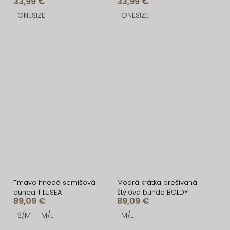
33,99 €
33,99 €
ONESIZE
ONESIZE
Tmavo hnedá semišová
Modrá krátka prešívaná
bunda TILUSEA
štýlová bunda BOLDY
89,09 €
89,09 €
S/M
M/L
M/L