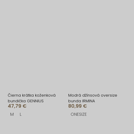
Čierna krátka koženková
Modrá džínsová oversize
bundička GENNIUS
bunda IRMINA
47,79 €
80,99 €
M
L
ONESIZE