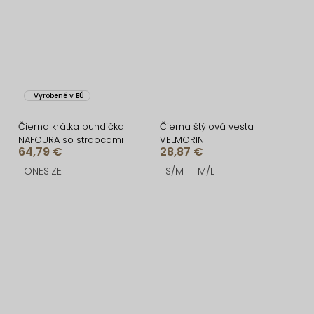
Vyrobené v EÚ
Čierna krátka bundička
Čierna štýlová vesta
NAFOURA so strapcami
VELMORIN
64,79 €
28,87 €
ONESIZE
S/M
M/L