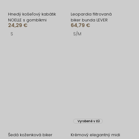
Hnedý košeľový kabátik
Leopardia flitrovaná
NOELLE s gombíkmi
biker bunda LEVER
24,29 €
64,79 €
S
S/M
Vyrobené v EÚ
Šedá koženková biker
Krémový elegantný midi