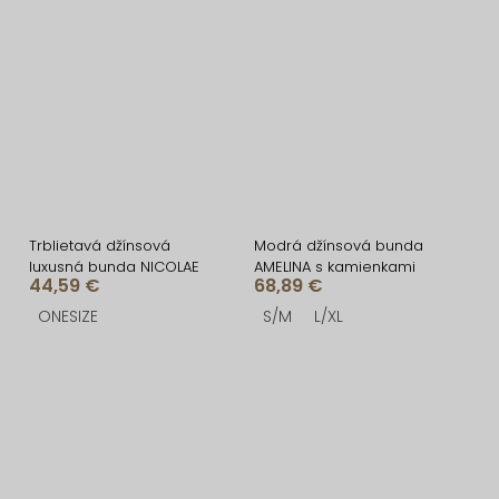
Trblietavá džínsová
Modrá džínsová bunda
luxusná bunda NICOLAE
AMELINA s kamienkami
44,59 €
68,89 €
ONESIZE
S/M
L/XL