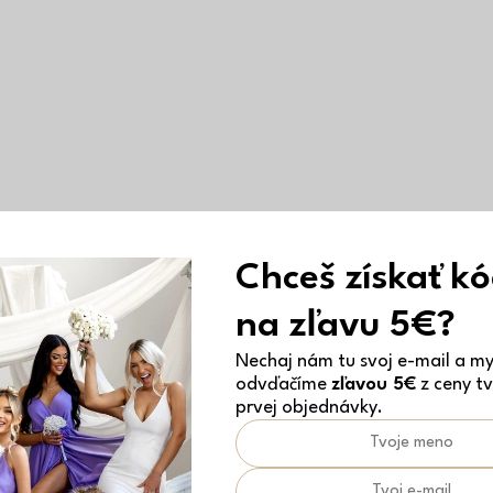
Chceš získať k
na zľavu 5€?
Nechaj nám tu svoj e-mail a my 
odvďačíme
zľavou 5€
z ceny tv
prvej objednávky.