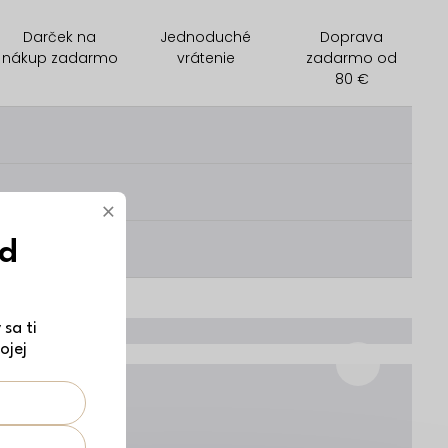
Darček na
Jednoduché
Doprava
nákup zadarmo
vrátenie
zadarmo od
80 €
________
________
×
ód
________
sa ti
ojej