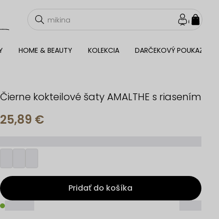
NÁKU
KOŠÍ
Y
HOME & BEAUTY
KOLEKCIA
DARČEKOVÝ POUKAZ
Čierne kokteilové šaty AMALTHE s riasením
25,89 €
_________
Pridať do košíka
_____
_____