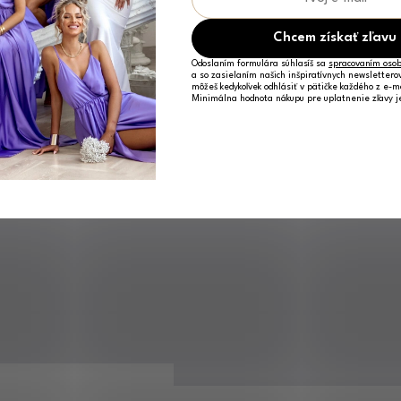
Chcem získať zľavu
Odoslaním formulára súhlasíš sa
spracovaním osob
a so zasielaním našich inšpiratívnych newslettero
môžeš kedykoľvek odhlásiť v pätičke každého z e-m
Minimálna hodnota nákupu pre uplatnenie zľavy 