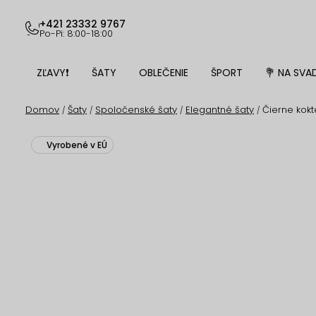
Prejsť
na
+421 23332 9767
Po-Pi: 8:00-18:00
obsah
ZĽAVY❗
ŠATY
OBLEČENIE
ŠPORT
💐 NA SVA
Domov
Šaty
Spoločenské šaty
Elegantné šaty
Čierne kokt
/
/
/
/
Vyrobené v EÚ