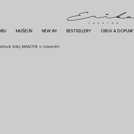
DBU
MUŠELÍN
NEW IN!
BESTSELLERY
OBUV A DOPLNK
eilové šaty AMALTHE s riasením