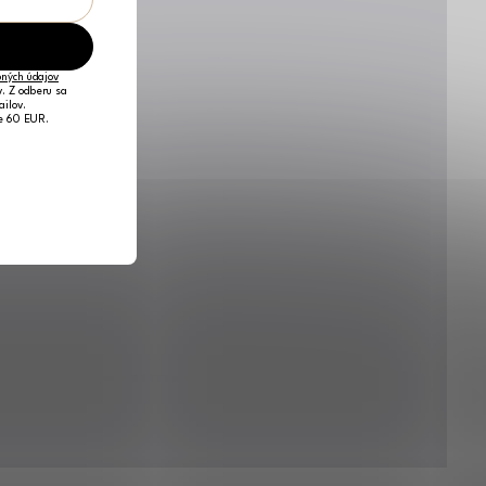
ných údajov
v. Z odberu sa
ailov.
je 60 EUR.