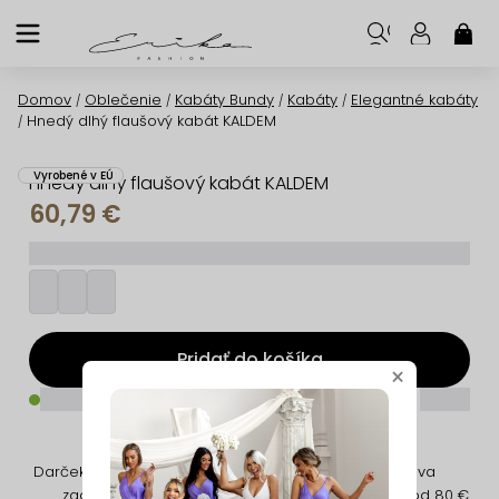
Prejsť
na
NÁK
KOŠ
obsah
Domov
Oblečenie
Kabáty Bundy
Kabáty
Elegantné kabáty
/
/
/
/
Hnedý dlhý flaušový kabát KALDEM
/
Vyrobené v EÚ
Hnedý dlhý flaušový kabát KALDEM
60,79 €
_________
Pridať do košíka
×
_____
_____
Darček na nákup
Jednoduché
Doprava
zadarmo
vrátenie
zadarmo od 80 €