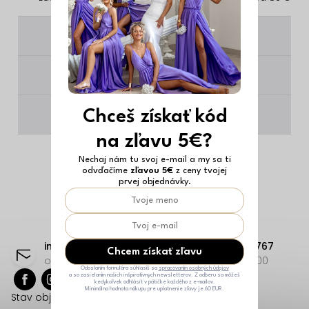
________
________
________
Chceš získať kód
na zľavu 5€?
Nechaj nám tu svoj e-mail a my sa ti
odvďačíme
zľavou 5€
z ceny tvojej
prvej objednávky.
Z
á
info
@
erikafashion.sk
+421 23332 9767
Chcem získať zľavu
p
odpovieme čo najskôr
Po-Pi: 8:00-18:00
Odoslaním formulára súhlasíš sa
spracovaním osobných údajov
a so zasielaním našich inšpiratívnych newsletterov. Z odberu sa môžeš
ä
kedykoľvek odhlásiť v pätičke každého z e-mailov.
Minimálna hodnota nákupu pre uplatnenie zľavy je 60 EUR.
Stav objednávok
t