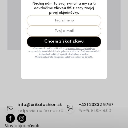
Nechaj nám tu svoj e-mail a my sa ti
odvďačíme
zľavou 5€
z ceny tvojej
prvej objednávky.
Chcem získať zľavu
Odoslaním formulára súhlasíš sa
spracovaním osobných údajov
a so zasielaním našich inšpiratívnych newsletterov. Z odberu sa môžeš
kedykoľvek odhlásiť v pätičke každého z e-mailov.
Minimálna hodnota nákupu pre uplatnenie zľavy je 60 EUR.
Z
á
info
@
erikafashion.sk
+421 23332 9767
p
odpovieme čo najskôr
Po-Pi: 8:00-18:00
ä
Stav objednávok