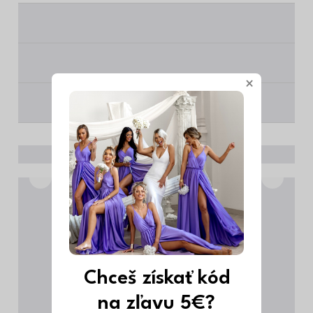
________
________
×
________
Chceš získať kód
na zľavu 5€?