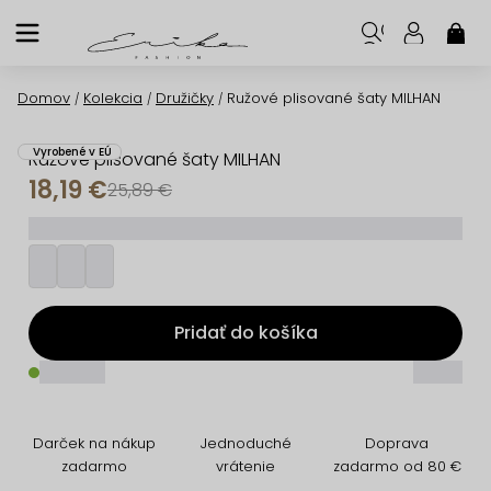
Prejsť
na
NÁK
KOŠ
obsah
Domov
Kolekcia
Družičky
Ružové plisované šaty MILHAN
/
/
/
Vyrobené v EÚ
Ružové plisované šaty MILHAN
18,19 €
25,89 €
_________
Pridať do košíka
_____
_____
Darček na nákup
Jednoduché
Doprava
zadarmo
vrátenie
zadarmo od 80 €