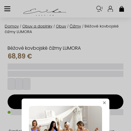
Prejsť
na
NÁK
KOŠ
obsah
Domov
Obuv a doplnky
Obuv
Čižmy
Béžové kovbojské
/
/
/
/
čižmy LUMORA
Béžové kovbojské čižmy LUMORA
68,89 €
_____
_________
Pridať do košíka
×
_____
_____