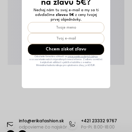
na zľavu 5€?
Nechaj nám tu svoj e-mail a my sa ti
odvďačíme
zľavou 5€
z ceny tvojej
prvej objednávky.
Chcem získať zľavu
Odoslaním formulára súhlasíš sa
spracovaním osobných údajov
a so zasielaním našich inšpiratívnych newsletterov. Z odberu sa môžeš
kedykoľvek odhlásiť v pätičke každého z e-mailov.
Minimálna hodnota nákupu pre uplatnenie zľavy je 60 EUR.
Z
á
info
@
erikafashion.sk
+421 23332 9767
p
odpovieme čo najskôr
Po-Pi: 8:00-18:00