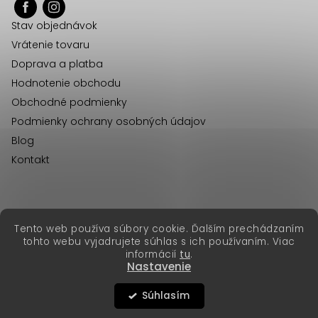
ä
Stav objednávok
t
Vrátenie tovaru
i
Doprava a platba
e
Hodnotenie obchodu
Obchodné podmienky
Podmienky ochrany osobných údajov
Blog
Kontakt
erikafashion.cz
Tento web používa súbory cookie. Ďalším prechádzaním
Copyright 2026
Erika Fashion
. Všetky práva vyhradené.
tohto webu vyjadrujete súhlas s ich používaním. Viac
Vytvoril Shoptet Premium
&
informácií
tu
.
Nastavenie
Súhlasím