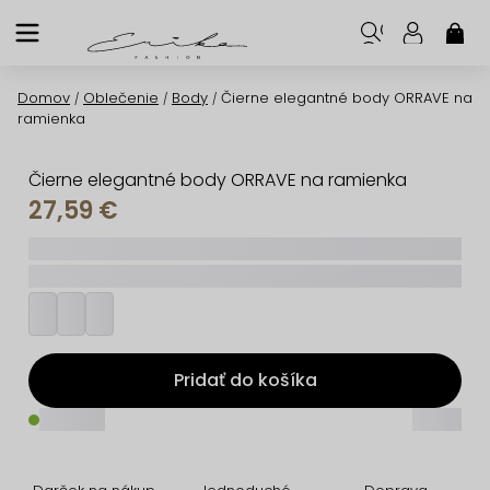
Prejsť
na
NÁK
KOŠ
obsah
Domov
Oblečenie
Body
Čierne elegantné body ORRAVE na
/
/
/
ramienka
Čierne elegantné body ORRAVE na ramienka
27,59 €
_____
_________
Pridať do košíka
_____
_____