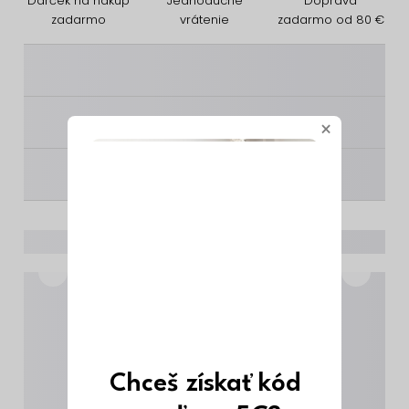
Darček na nákup
Jednoduché
Doprava
zadarmo
vrátenie
zadarmo od 80 €
________
________
×
________
Chceš získať kód