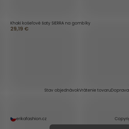
Khaki košeľové šaty SIERRA na gombíky
29,19 €
O
v
l
Z
á
á
d
p
Stav objednávok
Vrátenie tovaru
Doprava
a
ä
c
t
i
erikafashion.cz
Copyri
i
e