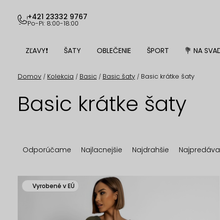
Prejsť
na
+421 23332 9767
Po-Pi: 8:00-18:00
obsah
ZĽAVY❗
ŠATY
OBLEČENIE
ŠPORT
💐 NA SVA
Domov
Kolekcia
Basic
Basic šaty
Basic krátke šaty
/
/
/
/
Basic krátke šaty
R
Odporúčame
Najlacnejšie
Najdrahšie
Najpredáva
a
d
V
Vyrobené v EÚ
e
ý