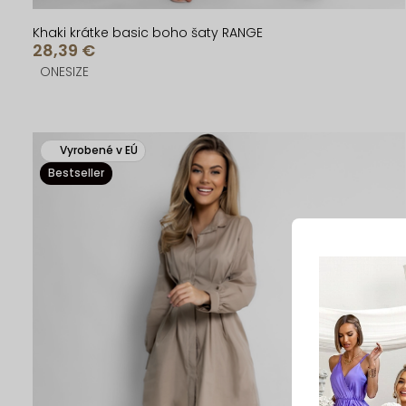
v
v
Khaki krátke basic boho šaty RANGE
28,39 €
ONESIZE
Vyrobené v EÚ
Bestseller