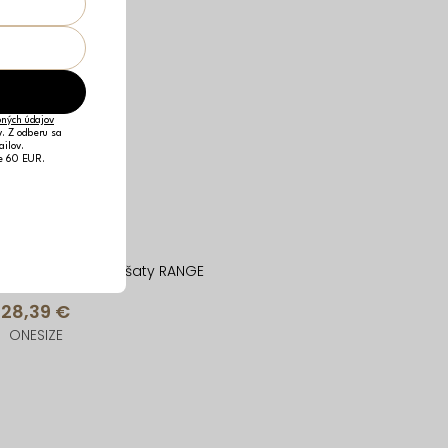
ných údajov
v. Z odberu sa
ailov.
je 60 EUR.
Biele basic boho šaty RANGE
28,39 €
ONESIZE