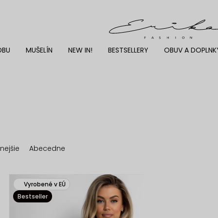
DBU
MUŠELÍN
NEW IN!
BESTSELLERY
OBUV A DOPLNK
nejšie
Abecedne
Vyrobené v EÚ
Bestseller