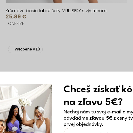
Krémové basic ľahké šaty MULLBERY s výstrihom
25,89 €
ONESIZE
Vyrobené v EÚ
Chceš získať k
na zľavu 5€?
Nechaj nám tu svoj e-mail a my 
odvďačíme
zľavou 5€
z ceny tv
prvej objednávky.