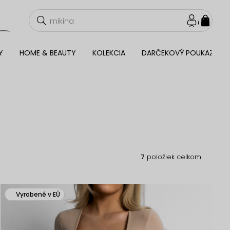
NÁKU
KOŠÍ
Y
HOME & BEAUTY
KOLEKCIA
DARČEKOVÝ POUKAZ
7
položiek celkom
Vyrobené v EÚ