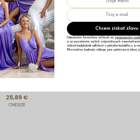
Chcem získať zľavu
Odoslaním formulára súhlasíš sa
spracovaním osob
a so zasielaním našich inšpiratívnych newslettero
môžeš kedykoľvek odhlásiť v pätičke každého z e-m
Minimálna hodnota nákupu pre uplatnenie zľavy 
Biele basic ľahké šaty MULLBERY s výstrihom
25,89 €
ONESIZE