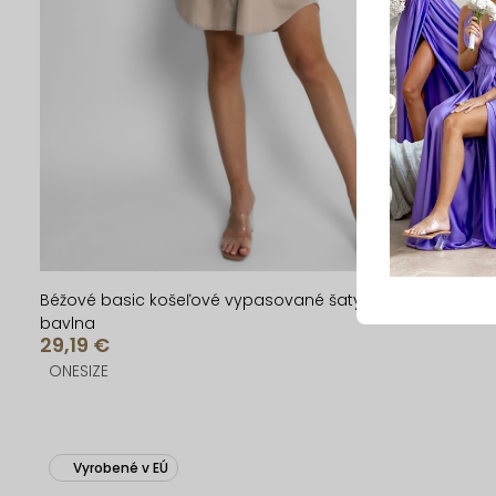
Béžové basic košeľové vypasované šaty SIERRA 95%
bavlna
29,19 €
ONESIZE
Vyrobené v EÚ