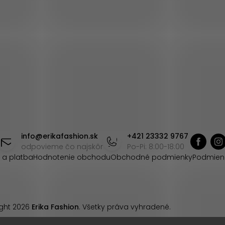
info
@
erikafashion.sk
+421 23332 9767
odpovieme čo najskôr
Po-Pi: 8:00-18:00
 a platba
Hodnotenie obchodu
Obchodné podmienky
Podmien
ght 2026
Erika Fashion
. Všetky práva vyhradené.