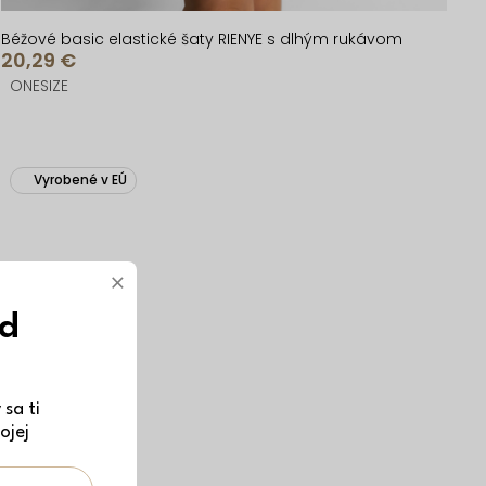
Béžové basic elastické šaty RIENYE s dlhým rukávom
20,29 €
ONESIZE
Vyrobené v EÚ
×
ód
sa ti
ojej